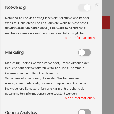
Notwendig
Schließen
Notwendige Cookies ermöglichen die Kernfunktionalität der
Website. Ohne diese Cookies kann die Website nicht richtig
funktionieren. Sie helfen dabei, eine Website benutzbar zu
machen, indem sie eine Grundfunktionalität ermöglichen.
Zum
Startseite
Warnung vor elektrischer Spannung - W012
Mehr Informationen
Inhalt
Zum
Ende
Marketing
springen
der
Bildgalerie
Marketing-Cookies werden verwendet, um die Aktionen der
springen
Besucher auf der Website zu verfolgen und zu sammeln.
Cookies speichern Benutzerdaten und
Verhaltensinformationen, die es den Werbediensten
ermöglichen, mehr Zielgruppen anzusprechen. Auch eine
individuellere Benutzererfahrung kann entsprechend der
gesammelten Informationen bereitgestellt werden.
Mehr Informationen
Google Analytics