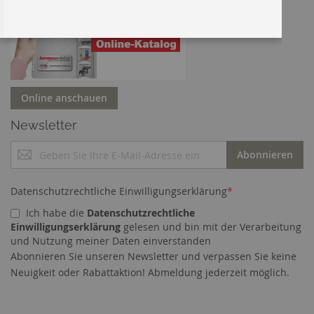
Online anschauen
Newsletter
M
Abonnieren
e
l
d
Datenschutzrechtliche Einwilligungserklärung
*
e
Ich habe die
Datenschutzrechtliche
n
Einwilligungserklärung
gelesen und bin mit der Verarbeitung
S
und Nutzung meiner Daten einverstanden
i
Abonnieren Sie unseren Newsletter und verpassen Sie keine
e
Cookies helfen uns bei der Bereitstellung unserer
Neuigkeit oder Rabattaktion! Abmeldung jederzeit möglich.
s
Dienste. Durch die Nutzung unserer Dienste
i
erklären Sie sich damit einverstanden, dass wir
c
Cookies setzen.
Mehr erfahren