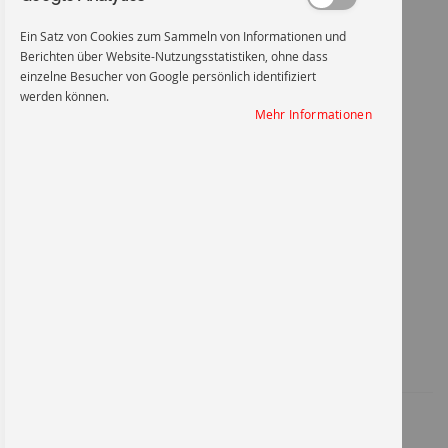
Ein Satz von Cookies zum Sammeln von Informationen und
Berichten über Website-Nutzungsstatistiken, ohne dass
einzelne Besucher von Google persönlich identifiziert
werden können.
Warnung vor elektrischer Spannung
Mehr Informationen
Zum
Anfang
Warnung vor elektrischer
der
Bildgalerie
springen
Spannung - W012
Artikel-Nr.
1009KU400
10,83 €
*