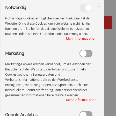
Notwendig
Schließen
Notwendige Cookies ermöglichen die Kernfunktionalität der
Website. Ohne diese Cookies kann die Website nicht richtig
funktionieren. Sie helfen dabei, eine Website benutzbar zu
machen, indem sie eine Grundfunktionalität ermöglichen.
Zum
Startseite
Warnung vor elektrischer Spannung - W012
Mehr Informationen
Inhalt
Zum
Ende
Marketing
springen
der
Bildgalerie
Marketing-Cookies werden verwendet, um die Aktionen der
springen
Besucher auf der Website zu verfolgen und zu sammeln.
Cookies speichern Benutzerdaten und
Verhaltensinformationen, die es den Werbediensten
ermöglichen, mehr Zielgruppen anzusprechen. Auch eine
individuellere Benutzererfahrung kann entsprechend der
gesammelten Informationen bereitgestellt werden.
Mehr Informationen
Google Analytics