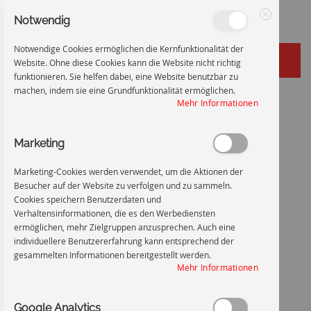
Notwendig
Schließen
Notwendige Cookies ermöglichen die Kernfunktionalität der
Website. Ohne diese Cookies kann die Website nicht richtig
funktionieren. Sie helfen dabei, eine Website benutzbar zu
machen, indem sie eine Grundfunktionalität ermöglichen.
Zum
Startseite
Vorsicht ! Rückspannung !
Mehr Informationen
Inhalt
Zum
Ende
Marketing
springen
der
Bildgalerie
Marketing-Cookies werden verwendet, um die Aktionen der
springen
Besucher auf der Website zu verfolgen und zu sammeln.
Cookies speichern Benutzerdaten und
Verhaltensinformationen, die es den Werbediensten
ermöglichen, mehr Zielgruppen anzusprechen. Auch eine
individuellere Benutzererfahrung kann entsprechend der
gesammelten Informationen bereitgestellt werden.
Mehr Informationen
Vorsicht ! Rückspannung !
Google Analytics
Zum