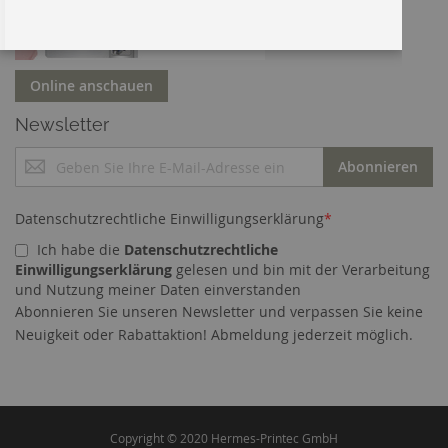
Online anschauen
Newsletter
M
Abonnieren
e
l
d
Datenschutzrechtliche Einwilligungserklärung
*
e
Ich habe die
Datenschutzrechtliche
n
Einwilligungserklärung
gelesen und bin mit der Verarbeitung
S
und Nutzung meiner Daten einverstanden
i
Abonnieren Sie unseren Newsletter und verpassen Sie keine
e
Cookies helfen uns bei der Bereitstellung unserer
Neuigkeit oder Rabattaktion! Abmeldung jederzeit möglich.
s
Dienste. Durch die Nutzung unserer Dienste
i
erklären Sie sich damit einverstanden, dass wir
c
Cookies setzen.
Mehr erfahren
h
f
ü
Copyright © 2020 Hermes-Printec GmbH
ALLE COOKIES