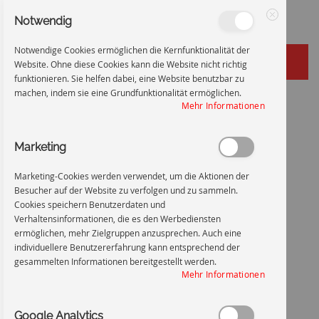
Notwendig
Schließen
Notwendige Cookies ermöglichen die Kernfunktionalität der
Website. Ohne diese Cookies kann die Website nicht richtig
funktionieren. Sie helfen dabei, eine Website benutzbar zu
machen, indem sie eine Grundfunktionalität ermöglichen.
Zum
Startseite
Vorsicht! Kontamination
Mehr Informationen
Inhalt
Zum
Ende
Marketing
springen
der
Bildgalerie
Marketing-Cookies werden verwendet, um die Aktionen der
springen
Besucher auf der Website zu verfolgen und zu sammeln.
Cookies speichern Benutzerdaten und
Verhaltensinformationen, die es den Werbediensten
ermöglichen, mehr Zielgruppen anzusprechen. Auch eine
individuellere Benutzererfahrung kann entsprechend der
gesammelten Informationen bereitgestellt werden.
Mehr Informationen
Google Analytics