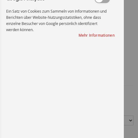
Ein Satz von Cookies zum Sammeln von Informationen und
Berichten über Website-Nutzungsstatistiken, ohne dass
einzelne Besucher von Google persönlich identifiziert
werden können.
Vorsicht! Kontamination
Mehr Informationen
Zum
Anfang
Vorsicht! Kontamination
der
Bildgalerie
springen
Artikel-Nr.
1205FO210X148
4,53 €
*
Material
Größe