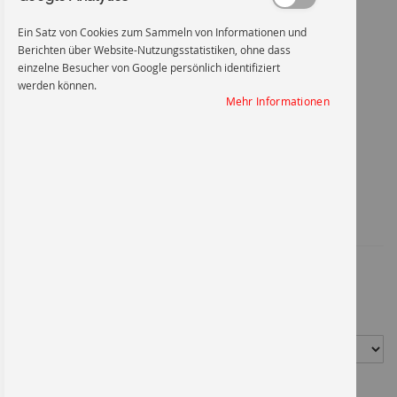
Ein Satz von Cookies zum Sammeln von Informationen und
Berichten über Website-Nutzungsstatistiken, ohne dass
einzelne Besucher von Google persönlich identifiziert
werden können.
Vorsicht! Erhöhte Strahlung
Mehr Informationen
Zum
Anfang
Vorsicht! Erhöhte Strahlung
der
Bildgalerie
springen
Artikel-Nr.
1207
4,53 €
*
Ab
Material
Größe