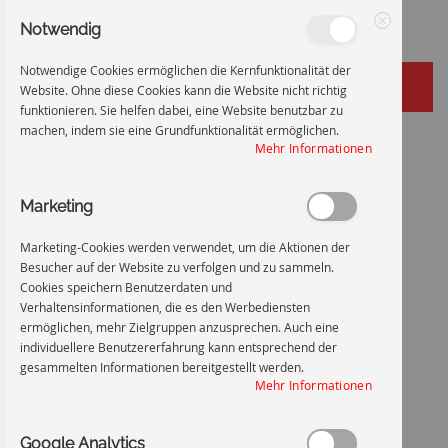
Notwendig
Schließen
Notwendige Cookies ermöglichen die Kernfunktionalität der
Website. Ohne diese Cookies kann die Website nicht richtig
funktionieren. Sie helfen dabei, eine Website benutzbar zu
machen, indem sie eine Grundfunktionalität ermöglichen.
Zum
Startseite
Vor Berühren: Entladen, Erden, Kurzschließen
Mehr Informationen
Inhalt
Zum
Ende
Marketing
springen
der
Bildgalerie
Marketing-Cookies werden verwendet, um die Aktionen der
springen
Besucher auf der Website zu verfolgen und zu sammeln.
Cookies speichern Benutzerdaten und
Verhaltensinformationen, die es den Werbediensten
ermöglichen, mehr Zielgruppen anzusprechen. Auch eine
individuellere Benutzererfahrung kann entsprechend der
gesammelten Informationen bereitgestellt werden.
Mehr Informationen
Google Analytics
Vor Berühren: Entladen, Erden, Kurzschließen