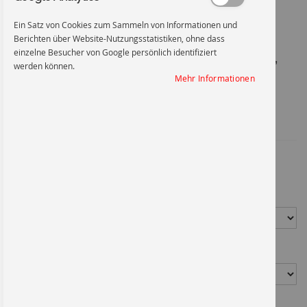
Ein Satz von Cookies zum Sammeln von Informationen und
Zum
Berichten über Website-Nutzungsstatistiken, ohne dass
Anfang
Vor Berühren: Entladen, Erden,
einzelne Besucher von Google persönlich identifiziert
der
werden können.
Bildgalerie
Mehr Informationen
springen
Kurzschließen
Artikel-Nr.
1026FO74X105
0,89 €
*
Material
Größe