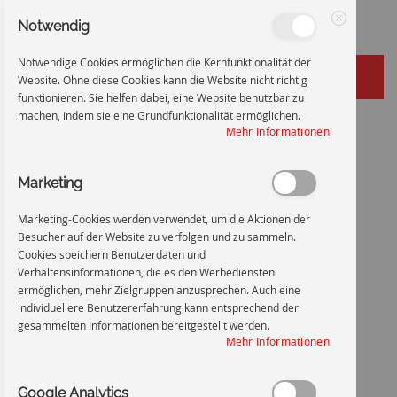
Notwendig
Schließen
Notwendige Cookies ermöglichen die Kernfunktionalität der
Website. Ohne diese Cookies kann die Website nicht richtig
funktionieren. Sie helfen dabei, eine Website benutzbar zu
machen, indem sie eine Grundfunktionalität ermöglichen.
Zum
Startseite
Verbot f. Pers. mit Implant.aus Metall
Mehr Informationen
Inhalt
Zum
Ende
Marketing
springen
der
Bildgalerie
Marketing-Cookies werden verwendet, um die Aktionen der
springen
Besucher auf der Website zu verfolgen und zu sammeln.
Cookies speichern Benutzerdaten und
Verhaltensinformationen, die es den Werbediensten
ermöglichen, mehr Zielgruppen anzusprechen. Auch eine
individuellere Benutzererfahrung kann entsprechend der
gesammelten Informationen bereitgestellt werden.
Mehr Informationen
Google Analytics