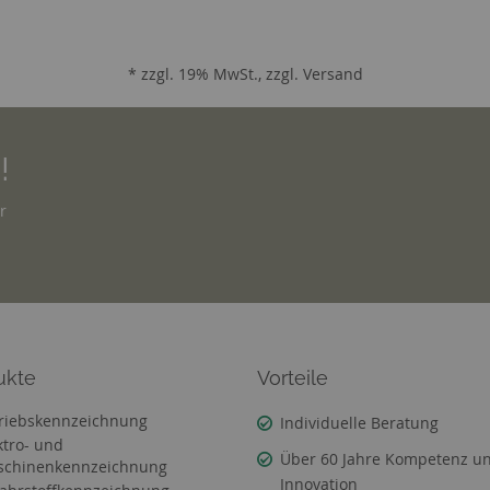
* zzgl. 19% MwSt., zzgl.
Versand
!
r
ukte
Vorteile
riebskennzeichnung
Individuelle Beratung
ktro- und
Über 60 Jahre Kompetenz u
chinenkennzeichnung
Innovation