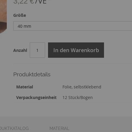
/VE
3,22 €
Größe
In den Warenkorb
Anzahl
Produktdetails
Zusatzinformation
Material
Folie, selbstklebend
Verpackungseinheit
12 Stück/Bogen
DUKTKATALOG
MATERIAL