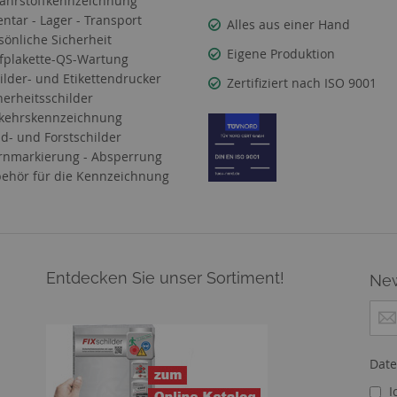
ahrstoffkennzeichnung
entar - Lager - Transport
Alles aus einer Hand
sönliche Sicherheit
Eigene Produktion
fplakette-QS-Wartung
ilder- und Etikettendrucker
Zertifiziert nach ISO 9001
herheitsschilder
kehrskennzeichnung
d- und Forstschilder
nmarkierung - Absperrung
ehör für die Kennzeichnung
Entdecken Sie unser Sortiment!
New
M
e
l
d
Date
e
I
n