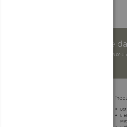
Wir sind für Sie da
Montag - Donnerstag: 7.30 – 16.00 Uh
Freitag: 7.30 – 12.30 Uhr
Informationen
Prod
Versandkosten
Bet
Lieferzeit
Ele
Mas
FAQ