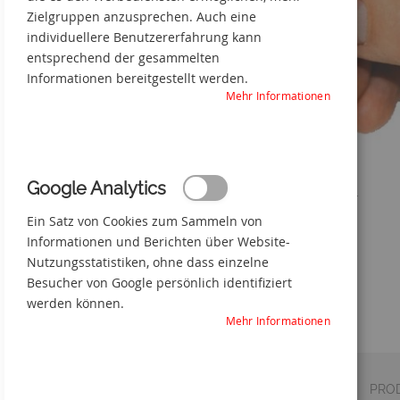
Zielgruppen anzusprechen. Auch eine
individuellere Benutzererfahrung kann
entsprechend der gesammelten
Informationen bereitgestellt werden.
Mehr Informationen
Google Analytics
Stromkreis-Bezeichnungs-schilder
Ein Satz von Cookies zum Sammeln von
Zum
Informationen und Berichten über Website-
Anfang
Nutzungsstatistiken, ohne dass einzelne
der
Besucher von Google persönlich identifiziert
Bildgalerie
werden können.
springen
Mehr Informationen
DETAILS
VERSAND
PRO