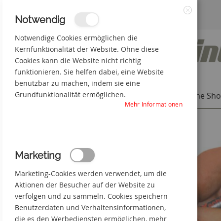
Zum
3% Online-Rabatt
+49(0) 50 66 98 09-0
Notwendig
Schließen
Inhalt
Notwendige Cookies ermöglichen die
Kernfunktionalität der Website. Ohne diese
springen
Cookies kann die Website nicht richtig
funktionieren. Sie helfen dabei, eine Website
benutzbar zu machen, indem sie eine
Grundfunktionalität ermöglichen.
Individuelle Produkte
Online Sh
Mehr Informationen
Startseite
Stromkreis-Bezeichnungs-schilder
Zum
Marketing
Ende
der
Marketing-Cookies werden verwendet, um die
Bildgalerie
springen
Aktionen der Besucher auf der Website zu
verfolgen und zu sammeln. Cookies speichern
Benutzerdaten und Verhaltensinformationen,
die es den Werbediensten ermöglichen, mehr