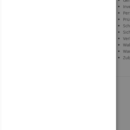
Gef
Materialien
Inv
Informationen zu Druckdaten
Per
Information zum VerpackG
Prü
Service
Sch
Sic
Kontakt
Ver
Händlerregistrierung
Wal
Downloads
War
Direktbestellung
Zub
Sie kennen uns noch nicht?