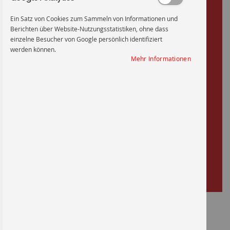
Ein Satz von Cookies zum Sammeln von Informationen und
Berichten über Website-Nutzungsstatistiken, ohne dass
einzelne Besucher von Google persönlich identifiziert
werden können.
Mehr Informationen
Zum
Anfang
Sperrbereich - Radioaktiv
der
Bildgalerie