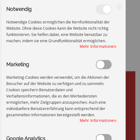
Notwendig
Schließen
Notwendige Cookies ermöglichen die Kernfunktionalität der
Website. Ohne diese Cookies kann die Website nicht richtig
funktionieren. Sie helfen dabei, eine Website benutzbar zu
machen, indem sie eine Grundfunktionalität ermöglichen.
Mehr Informationen
Zum
Startseite
Sperrbereich - Radioaktiv
Marketing
Inhalt
Zum
Marketing-Cookies werden verwendet, um die Aktionen der
Ende
Besucher auf der Website zu verfolgen und zu sammeln.
springen
der
Cookies speichern Benutzerdaten und
Bildgalerie
Verhaltensinformationen, die es den Werbediensten
springen
ermöglichen, mehr Zielgruppen anzusprechen. Auch eine
individuellere Benutzererfahrung kann entsprechend der
gesammelten Informationen bereitgestellt werden.
Mehr Informationen
Google Analytics