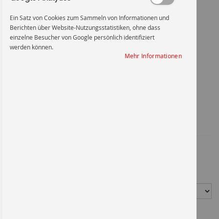
Ein Satz von Cookies zum Sammeln von Informationen und
Berichten über Website-Nutzungsstatistiken, ohne dass
einzelne Besucher von Google persönlich identifiziert
werden können.
Rückspannung
Mehr Informationen
Zum
Anfang
Rückspannung
der
Bildgalerie
springen
Artikel-Nr.
1037MGF300X200
19,20 €
*
Material