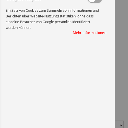
Ein Satz von Cookies zum Sammeln von Informationen und
Berichten über Website-Nutzungsstatistiken, ohne dass
einzelne Besucher von Google persönlich identifiziert
werden können.
Rauchverbot auf dem Werksgelände
Mehr Informationen
Zum
Anfang
Rauchverbot auf dem
der
Bildgalerie
springen
Werksgelände
Artikel-Nr.
2602
6,66 €
*
Ab
Material