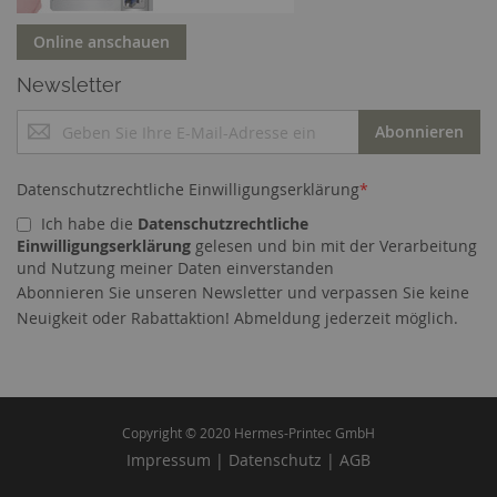
Online anschauen
Newsletter
M
Abonnieren
e
l
d
Datenschutzrechtliche Einwilligungserklärung
*
e
Ich habe die
Datenschutzrechtliche
n
Einwilligungserklärung
gelesen und bin mit der Verarbeitung
S
und Nutzung meiner Daten einverstanden
i
Abonnieren Sie unseren Newsletter und verpassen Sie keine
e
Cookies helfen uns bei der Bereitstellung unserer
Neuigkeit oder Rabattaktion! Abmeldung jederzeit möglich.
s
Dienste. Durch die Nutzung unserer Dienste
i
erklären Sie sich damit einverstanden, dass wir
c
Cookies setzen.
Mehr erfahren
h
f
ü
Copyright © 2020 Hermes-Printec GmbH
ALLE COOKIES
SPEICHERN
r
Impressum
|
Datenschutz
|
AGB
ZULASSEN
u
n