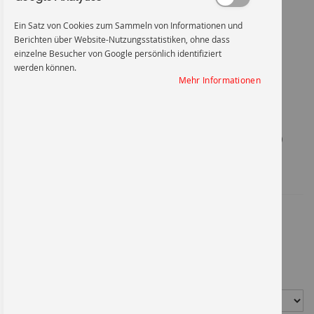
Ein Satz von Cookies zum Sammeln von Informationen und
Berichten über Website-Nutzungsstatistiken, ohne dass
einzelne Besucher von Google persönlich identifiziert
werden können.
Rauchen verboten - P002
Mehr Informationen
Zum
Anfang
Rauchen verboten - ASR / ISO
der
Bildgalerie
springen
Artikel-Nr.
2601FO100
ASR / ISO P002
1,51 €
*
Material