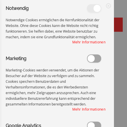
Notwendig
Schließen
Notwendige Cookies ermöglichen die Kernfunktionalität der
Website. Ohne diese Cookies kann die Website nicht richtig
funktionieren. Sie helfen dabei, eine Website benutzbar zu
machen, indem sie eine Grundfunktionalität ermöglichen.
Zum
Startseite
Rauchen verboten - ASR / ISO
Mehr Informationen
Inhalt
Zum
Ende
Marketing
springen
der
Bildgalerie
Marketing-Cookies werden verwendet, um die Aktionen der
springen
Besucher auf der Website zu verfolgen und zu sammeln.
Cookies speichern Benutzerdaten und
Verhaltensinformationen, die es den Werbediensten
ermöglichen, mehr Zielgruppen anzusprechen. Auch eine
individuellere Benutzererfahrung kann entsprechend der
gesammelten Informationen bereitgestellt werden.
Mehr Informationen
Google Analytics