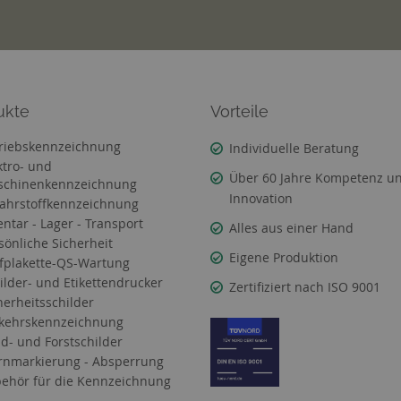
ukte
Vorteile
riebskennzeichnung
Individuelle Beratung
ktro- und
Über 60 Jahre Kompetenz u
chinenkennzeichnung
Innovation
ahrstoffkennzeichnung
entar - Lager - Transport
Alles aus einer Hand
sönliche Sicherheit
Eigene Produktion
fplakette-QS-Wartung
ilder- und Etikettendrucker
Zertifiziert nach ISO 9001
herheitsschilder
kehrskennzeichnung
d- und Forstschilder
nmarkierung - Absperrung
ehör für die Kennzeichnung