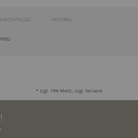
DUKTKATALOG
MATERIAL
 P002
* zzgl. 19% MwSt., zzgl.
Versand
!
r