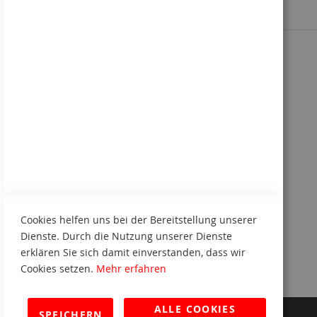
Sie kennen uns noch nicht?
Kennenlern-Paket anfordern
Cookies helfen uns bei der Bereitstellung unserer
Dienste. Durch die Nutzung unserer Dienste
erklären Sie sich damit einverstanden, dass wir
Cookies setzen.
Mehr erfahren
ALLE COOKIES
SPEICHERN