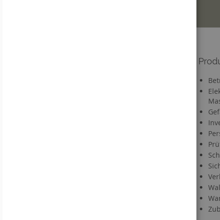
Informationen
Prod
Versandkosten
Bet
Lieferzeit
Ele
Mas
FAQ
Gef
Materialien
Inv
Informationen zu Druckdaten
Per
Information zum VerpackG
Prü
Service
Sch
Sic
Kontakt
Ver
Händlerregistrierung
Wal
Downloads
War
Direktbestellung
Zub