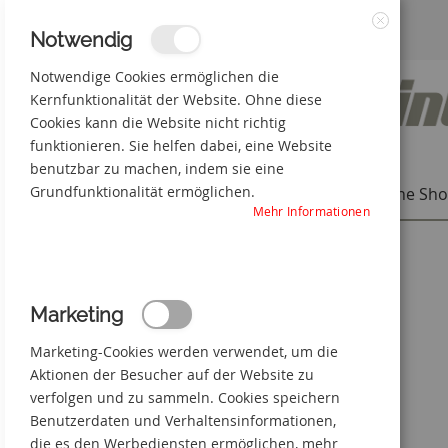
Zum
3% Online-Rabatt
+49(0) 50 66 98 09-0
Notwendig
Schließen
Inhalt
Notwendige Cookies ermöglichen die
Kernfunktionalität der Website. Ohne diese
springen
Cookies kann die Website nicht richtig
funktionieren. Sie helfen dabei, eine Website
benutzbar zu machen, indem sie eine
Grundfunktionalität ermöglichen.
Individuelle Produkte
Online Sh
Mehr Informationen
Startseite
Rauchen verboten - ASR / ISO
Zum
Marketing
Ende
der
Marketing-Cookies werden verwendet, um die
Bildgalerie
springen
Aktionen der Besucher auf der Website zu
verfolgen und zu sammeln. Cookies speichern
Benutzerdaten und Verhaltensinformationen,
die es den Werbediensten ermöglichen, mehr