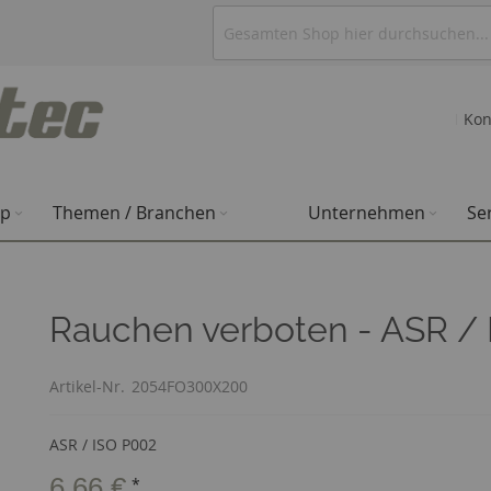
Kon
op
Themen / Branchen
Unternehmen
Se
Rauchen verboten - ASR / 
Artikel-Nr.
2054FO300X200
ASR / ISO P002
6,66 €
*