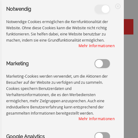
Notwendig
Schließen
Notwendige Cookies ermöglichen die Kernfunktionalität der
Website. Ohne diese Cookies kann die Website nicht richtig
funktionieren. Sie helfen dabei, eine Website benutzbar zu
machen, indem sie eine Grundfunktionalität ermöglichen.
Zum
Startseite
QS-Etikett: QS Geprüft, aus Papier
Mehr Informationen
Inhalt
Zum
Ende
Marketing
springen
der
Bildgalerie
Marketing-Cookies werden verwendet, um die Aktionen der
springen
Besucher auf der Website zu verfolgen und zu sammeln.
Cookies speichern Benutzerdaten und
Verhaltensinformationen, die es den Werbediensten
ermöglichen, mehr Zielgruppen anzusprechen. Auch eine
individuellere Benutzererfahrung kann entsprechend der
gesammelten Informationen bereitgestellt werden.
Mehr Informationen
Google Analytics