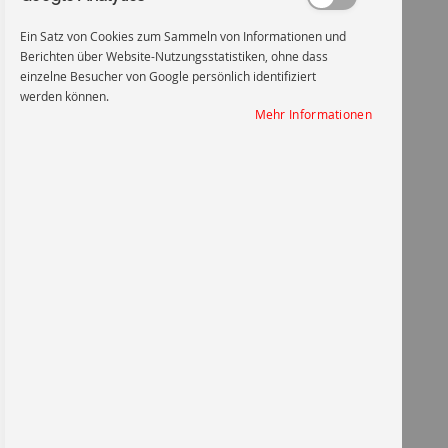
Einkaufsoptionen
4
Elemente
Ein Satz von Cookies zum Sammeln von Informationen und
Berichten über Website-Nutzungsstatistiken, ohne dass
einzelne Besucher von Google persönlich identifiziert
werden können.
Mehr Informationen
Grundierung für
Bodenmarkierungen