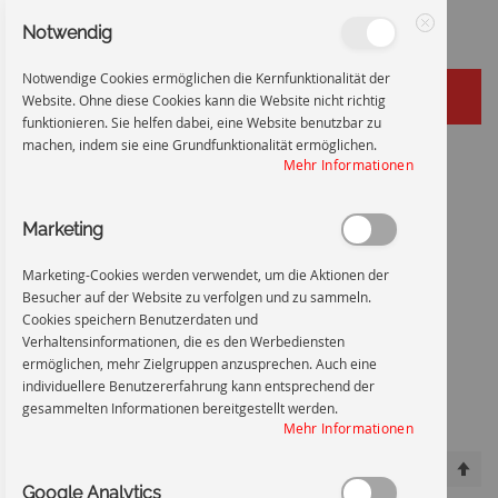
Notwendig
Schließen
Notwendige Cookies ermöglichen die Kernfunktionalität der
Website. Ohne diese Cookies kann die Website nicht richtig
funktionieren. Sie helfen dabei, eine Website benutzbar zu
machen, indem sie eine Grundfunktionalität ermöglichen.
Zum
Startseite
Online Shop
Warnmarkierung - Absperrung
Mehr Informationen
Bodenmarkierungen-Antirutschbelag
Anti-Rutsch-Beläge
Inhalt
Marketing
springen
Marketing-Cookies werden verwendet, um die Aktionen der
Besucher auf der Website zu verfolgen und zu sammeln.
Cookies speichern Benutzerdaten und
Anti-Rutsch-Beläge
Verhaltensinformationen, die es den Werbediensten
ermöglichen, mehr Zielgruppen anzusprechen. Auch eine
individuellere Benutzererfahrung kann entsprechend der
gesammelten Informationen bereitgestellt werden.
Mehr Informationen
Ab
Sortieren nach
so
Google Analytics