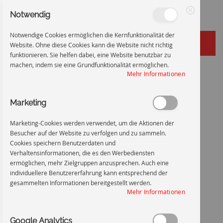
Notwendig
Schließen
Notwendige Cookies ermöglichen die Kernfunktionalität der
Website. Ohne diese Cookies kann die Website nicht richtig
funktionieren. Sie helfen dabei, eine Website benutzbar zu
machen, indem sie eine Grundfunktionalität ermöglichen.
Zum
Startseite
Online Shop
Wald- und Forstschilder
Mehr Informationen
Warnfaltsignale
Faltsignal Baumkontrolle
Inhalt
Zum
Marketing
Ende
springen
der
Marketing-Cookies werden verwendet, um die Aktionen der
Bildgalerie
Besucher auf der Website zu verfolgen und zu sammeln.
springen
Cookies speichern Benutzerdaten und
Verhaltensinformationen, die es den Werbediensten
ermöglichen, mehr Zielgruppen anzusprechen. Auch eine
individuellere Benutzererfahrung kann entsprechend der
gesammelten Informationen bereitgestellt werden.
Mehr Informationen
Google Analytics