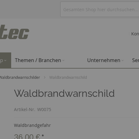
Kon
op
Themen / Branchen
Unternehmen
Se
Waldbrandwarnschilder
Waldbrandwarnschild
Waldbrandwarnschild
Artikel-Nr.
W0075
Waldbrandgefahr
36,00 €
*