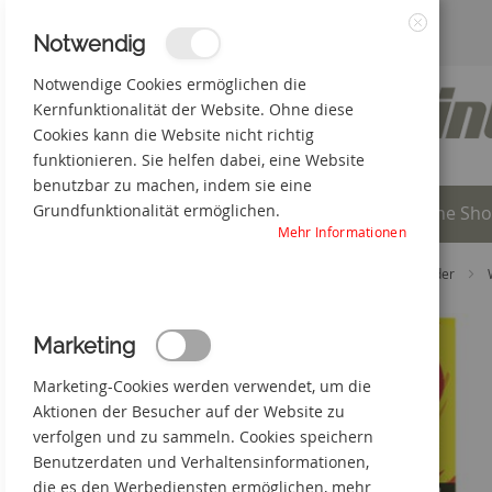
Zum
3% Online-Rabatt
+49(0) 50 66 98 09-0
Notwendig
Schließen
Inhalt
Notwendige Cookies ermöglichen die
Kernfunktionalität der Website. Ohne diese
springen
Cookies kann die Website nicht richtig
funktionieren. Sie helfen dabei, eine Website
benutzbar zu machen, indem sie eine
Grundfunktionalität ermöglichen.
Individuelle Produkte
Online Sh
Mehr Informationen
Startseite
Online Shop
Wald- und Forstschilder
Zum
Marketing
Ende
der
Marketing-Cookies werden verwendet, um die
Bildgalerie
springen
Aktionen der Besucher auf der Website zu
verfolgen und zu sammeln. Cookies speichern
Benutzerdaten und Verhaltensinformationen,
die es den Werbediensten ermöglichen, mehr