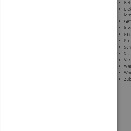
Versandkosten
Bet
Lieferzeit
Ele
Mas
FAQ
Gef
Materialien
Inv
Informationen zu Druckdaten
Per
Information zum VerpackG
Prü
Service
Sch
Sic
Kontakt
Ver
Händlerregistrierung
Wal
Downloads
War
Direktbestellung
Zub
Sie kennen uns noch nicht?