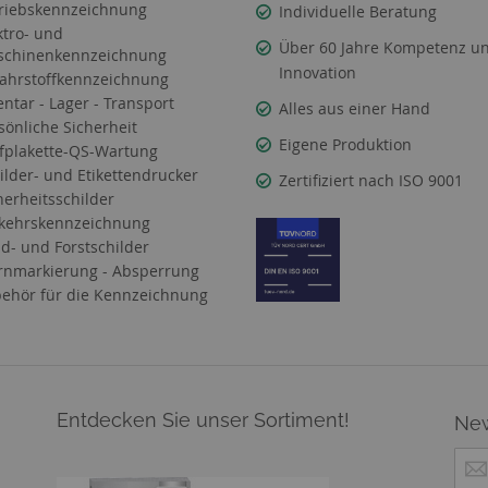
riebskennzeichnung
Individuelle Beratung
ktro- und
Über 60 Jahre Kompetenz u
chinenkennzeichnung
Innovation
ahrstoffkennzeichnung
entar - Lager - Transport
Alles aus einer Hand
sönliche Sicherheit
Eigene Produktion
fplakette-QS-Wartung
ilder- und Etikettendrucker
Zertifiziert nach ISO 9001
herheitsschilder
kehrskennzeichnung
d- und Forstschilder
nmarkierung - Absperrung
ehör für die Kennzeichnung
Entdecken Sie unser Sortiment!
New
M
e