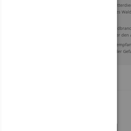
Mit Unterstützung des Deutschen Wetterdie
Klima-Resilienz (WKR) wurde ein neues Wal
sensibilisieren soll.
Auf diesem Schild ist die aktuelle Waldbra
Waldbesucher über den QR-Code über den 
Für Gegenden mit schlechtem Handyempfang
mit der Drehscheibe zum Einstellen der Ge
Verwandte Produkte
Waldbrandgefahr
enstufe
Ab
61,32 €
In den Warenkorb