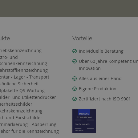
ukte
Vorteile
riebskennzeichnung
Individuelle Beratung
ktro- und
Über 60 Jahre Kompetenz u
chinenkennzeichnung
Innovation
ahrstoffkennzeichnung
entar - Lager - Transport
Alles aus einer Hand
sönliche Sicherheit
Eigene Produktion
fplakette-QS-Wartung
ilder- und Etikettendrucker
Zertifiziert nach ISO 9001
herheitsschilder
kehrskennzeichnung
d- und Forstschilder
nmarkierung - Absperrung
ehör für die Kennzeichnung