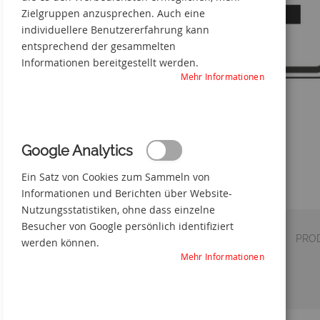
Zielgruppen anzusprechen. Auch eine
individuellere Benutzererfahrung kann
entsprechend der gesammelten
Informationen bereitgestellt werden.
Mehr Informationen
Google Analytics
Pfeil nach links / linksweisend
Ein Satz von Cookies zum Sammeln von
Zum
Informationen und Berichten über Website-
Anfang
Nutzungsstatistiken, ohne dass einzelne
der
Besucher von Google persönlich identifiziert
Bildgalerie
DETAILS
VERSAND
PRO
werden können.
springen
Mehr Informationen