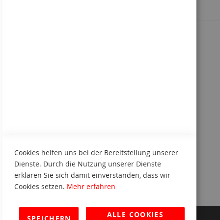
Sie kennen uns noch nicht?
Kennenlern-Paket anfordern
Cookies helfen uns bei der Bereitstellung unserer
Dienste. Durch die Nutzung unserer Dienste
erklären Sie sich damit einverstanden, dass wir
Cookies setzen.
Mehr erfahren
ALLE COOKIES
SPEICHERN