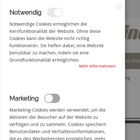
Zum
3% Online-Rabatt
+49(0) 50 66 98 09-0
Notwendig
Schließen
Inhalt
Notwendige Cookies ermöglichen die
Kernfunktionalität der Website. Ohne diese
springen
Cookies kann die Website nicht richtig
funktionieren. Sie helfen dabei, eine Website
benutzbar zu machen, indem sie eine
Grundfunktionalität ermöglichen.
Individuelle Produkte
Online Sh
Mehr Informationen
Startseite
Online Shop
Verkehrskennzeichnung
Zum
Marketing
Ende
der
Marketing-Cookies werden verwendet, um die
Bildgalerie
springen
Aktionen der Besucher auf der Website zu
verfolgen und zu sammeln. Cookies speichern
Benutzerdaten und Verhaltensinformationen,
die es den Werbediensten ermöglichen, mehr