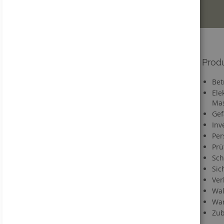
Informationen
Prod
Versandkosten
Bet
Lieferzeit
Ele
Mas
FAQ
Gef
Materialien
Inv
Informationen zu Druckdaten
Per
Information zum VerpackG
Prü
Service
Sch
Sic
Kontakt
Ver
Händlerregistrierung
Wal
Downloads
War
Direktbestellung
Zub