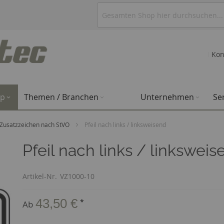
Kon
op
Themen / Branchen
Unternehmen
Se
Zusatzzeichen nach StVO
Pfeil nach links / linksweisend
Pfeil nach links / linkswei
Artikel-Nr.
VZ1000-10
43,50 €
*
Ab