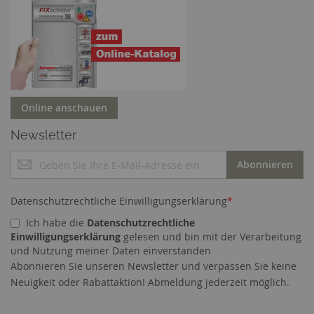
Online anschauen
Newsletter
M
Abonnieren
e
l
d
Datenschutzrechtliche Einwilligungserklärung
*
e
Ich habe die
Datenschutzrechtliche
n
Einwilligungserklärung
gelesen und bin mit der Verarbeitung
S
und Nutzung meiner Daten einverstanden
i
Abonnieren Sie unseren Newsletter und verpassen Sie keine
e
Cookies helfen uns bei der Bereitstellung unserer
Neuigkeit oder Rabattaktion! Abmeldung jederzeit möglich.
s
Dienste. Durch die Nutzung unserer Dienste
i
erklären Sie sich damit einverstanden, dass wir
c