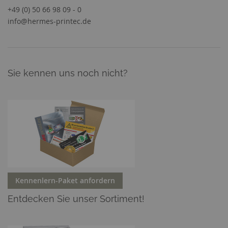
+49 (0) 50 66 98 09 - 0
info@hermes-printec.de
Sie kennen uns noch nicht?
Kennenlern-Paket anfordern
Entdecken Sie unser Sortiment!