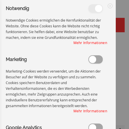
Notwendig
Schließen
Notwendige Cookies ermöglichen die Kernfunktionalität der
Website. Ohne diese Cookies kann die Website nicht richtig
funktionieren. Sie helfen dabei, eine Website benutzbar zu
machen, indem sie eine Grundfunktionalität ermöglichen.
Zum
Startseite
Online Shop
Verkehrskennzeichnung
Mehr Informationen
Zubehör für die Verkehrslenkung
Inhalt
Marketing
springen
Marketing-Cookies werden verwendet, um die Aktionen der
Besucher auf der Website zu verfolgen und zu sammeln.
Cookies speichern Benutzerdaten und
Zubehör für die
Verhaltensinformationen, die es den Werbediensten
Verkehrslenkung
ermöglichen, mehr Zielgruppen anzusprechen. Auch eine
individuellere Benutzererfahrung kann entsprechend der
gesammelten Informationen bereitgestellt werden.
Mehr Informationen
Ab
Google Analytics