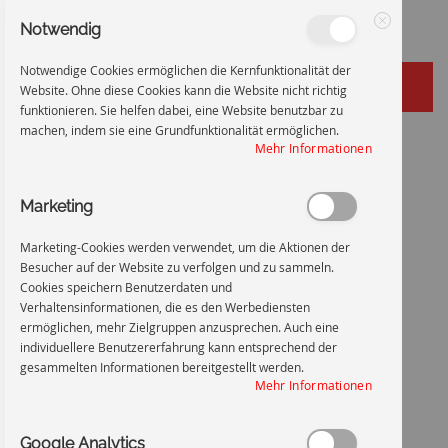
Notwendig
Schließen
Notwendige Cookies ermöglichen die Kernfunktionalität der
Website. Ohne diese Cookies kann die Website nicht richtig
funktionieren. Sie helfen dabei, eine Website benutzbar zu
machen, indem sie eine Grundfunktionalität ermöglichen.
Zum
Startseite
Online Shop
Verkehrskennzeichnung
Mehr Informationen
Richtzeichen / Parkplatzschilder nach StVO
Inhalt
Vorrang vor dem Gegenverkehr
Marketing
Zum
springen
Ende
Marketing-Cookies werden verwendet, um die Aktionen der
der
Besucher auf der Website zu verfolgen und zu sammeln.
Bildgalerie
Cookies speichern Benutzerdaten und
springen
Verhaltensinformationen, die es den Werbediensten
ermöglichen, mehr Zielgruppen anzusprechen. Auch eine
individuellere Benutzererfahrung kann entsprechend der
gesammelten Informationen bereitgestellt werden.
Mehr Informationen
Google Analytics