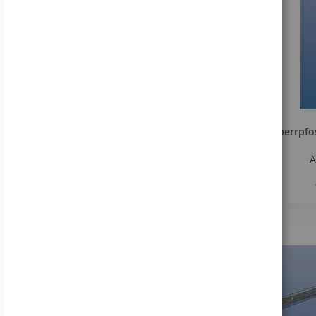
Absperrpfo
A