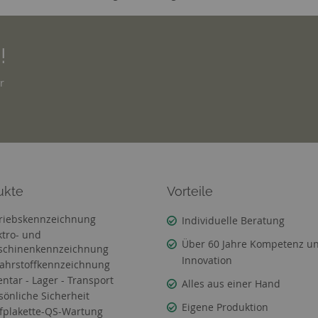
!
r
ukte
Vorteile
riebskennzeichnung
Individuelle Beratung
ktro- und
Über 60 Jahre Kompetenz u
chinenkennzeichnung
Innovation
ahrstoffkennzeichnung
entar - Lager - Transport
Alles aus einer Hand
sönliche Sicherheit
Eigene Produktion
fplakette-QS-Wartung