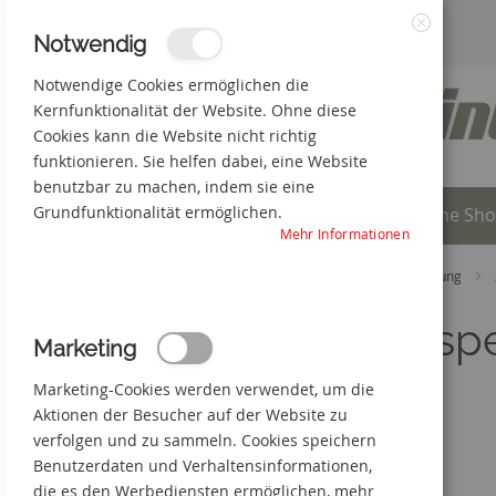
Zum
3% Online-Rabatt
+49(0) 50 66 98 09-0
Notwendig
Schließen
Inhalt
Notwendige Cookies ermöglichen die
Kernfunktionalität der Website. Ohne diese
springen
Cookies kann die Website nicht richtig
funktionieren. Sie helfen dabei, eine Website
benutzbar zu machen, indem sie eine
Grundfunktionalität ermöglichen.
Individuelle Produkte
Online Sh
Mehr Informationen
Startseite
Online Shop
Verkehrskennzeichnung
Absp
Marketing
Marketing-Cookies werden verwendet, um die
Aktionen der Besucher auf der Website zu
verfolgen und zu sammeln. Cookies speichern
Benutzerdaten und Verhaltensinformationen,
die es den Werbediensten ermöglichen, mehr