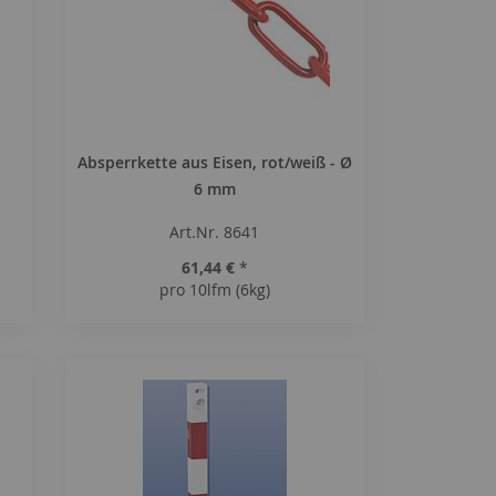
Absperrkette aus Eisen, rot/weiß - Ø
6 mm
Art.Nr. 8641
61,44 €
*
pro 10lfm (6kg)