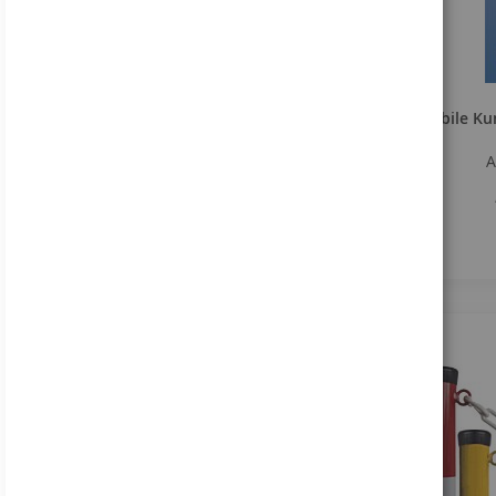
Entdecken Sie unser
Sortiment!
Mobile Ku
A
Online anschauen
Bestellhinweis
Dieses Angebot gilt
ausschließlich für
gewerbliche Kunden und
vergleichbare
Institutionen. Kein Verkauf
an Privatpersonen!