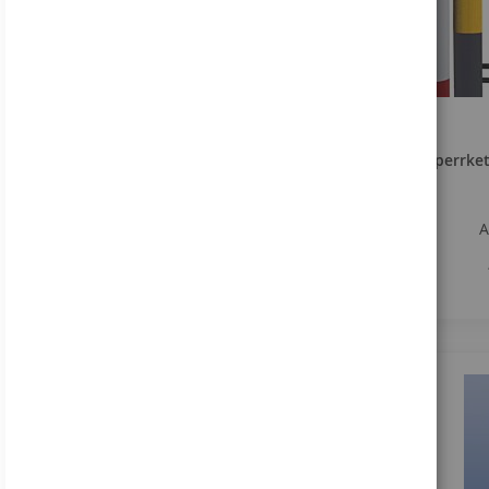
Absperrket
A