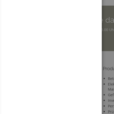
Wir sind für Sie da
Montag - Donnerstag: 7.30 – 16.00 Uh
Freitag: 7.30 – 12.30 Uhr
Informationen
Prod
Versandkosten
Bet
Lieferzeit
Ele
Mas
FAQ
Gef
Materialien
Inv
Informationen zu Druckdaten
Per
Information zum VerpackG
Prü