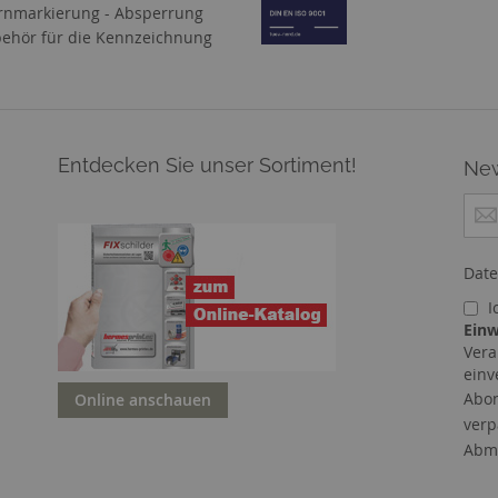
nmarkierung - Absperrung
ehör für die Kennzeichnung
Entdecken Sie unser Sortiment!
New
M
e
l
d
Date
e
I
n
Einw
S
Vera
i
einv
e
Abon
Online anschauen
s
verp
i
c
Abme
h
f