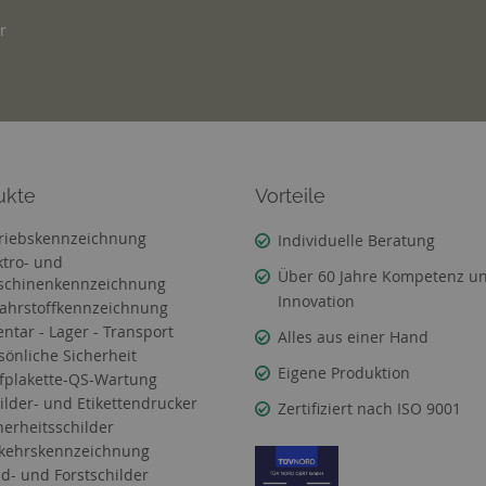
r
ukte
Vorteile
riebskennzeichnung
Individuelle Beratung
ktro- und
Über 60 Jahre Kompetenz u
chinenkennzeichnung
Innovation
ahrstoffkennzeichnung
entar - Lager - Transport
Alles aus einer Hand
sönliche Sicherheit
Eigene Produktion
fplakette-QS-Wartung
ilder- und Etikettendrucker
Zertifiziert nach ISO 9001
herheitsschilder
kehrskennzeichnung
d- und Forstschilder