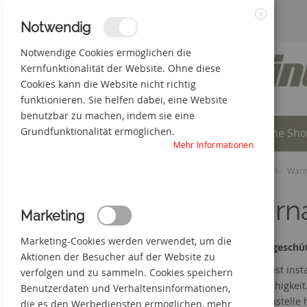
Zum
3% Online-Rabatt
+49(0) 50 66 98 09-0
Notwendig
Schließen
Inhalt
Notwendige Cookies ermöglichen die
Kernfunktionalität der Website. Ohne diese
springen
Cookies kann die Website nicht richtig
funktionieren. Sie helfen dabei, eine Website
benutzbar zu machen, indem sie eine
Grundfunktionalität ermöglichen.
Individuelle Produkte
Online Sh
Mehr Informationen
Startseite
Online Shop
Sicherheitsschilder
Warn
Warna
Marketing
Marketing-Cookies werden verwendet, um die
Flexibel gesch
Aktionen der Besucher auf der Website zu
Neben fest insta
verfolgen und zu sammeln. Cookies speichern
Einsatzfähigkeit
Benutzerdaten und Verhaltensinformationen,
Gefahrenstelle 
die es den Werbediensten ermöglichen, mehr