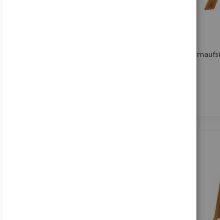
Online anschauen
Bestellhinweis
Warnaufst
Dieses Angebot gilt
ausschließlich für
gewerbliche Kunden und
vergleichbare
Institutionen. Kein Verkauf
an Privatpersonen!