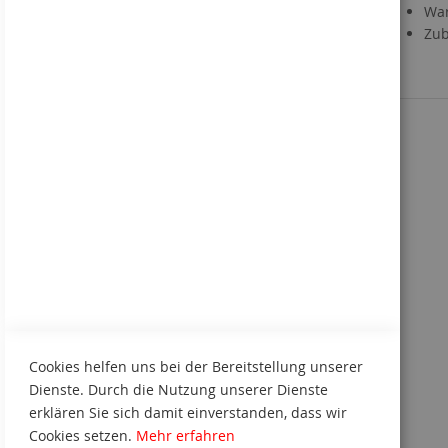
Downloads
War
Direktbestellung
Zub
Sie kennen uns noch nicht?
Kennenlern-Paket anfordern
Cookies helfen uns bei der Bereitstellung unserer
Dienste. Durch die Nutzung unserer Dienste
erklären Sie sich damit einverstanden, dass wir
Cookies setzen.
Mehr erfahren