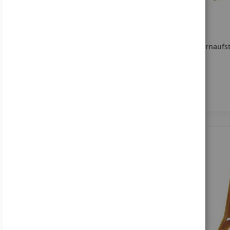
Warnaufst
Wie kann ich Ihnen
helfen?
+49 (0) 5066 9809 - 0
Anfrage stellen
Entdecken Sie unser
Sortiment!