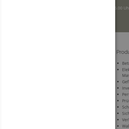
Montag - Donnerstag: 7.30 – 16.00 Uh
Freitag: 7.30 – 12.30 Uhr
Informationen
Prod
Versandkosten
Bet
Lieferzeit
Ele
Mas
FAQ
Gef
Materialien
Inv
Informationen zu Druckdaten
Per
Information zum VerpackG
Prü
Service
Sch
Sic
Kontakt
Ver
Händlerregistrierung
Wal