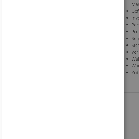
Mas
FAQ
Gef
Materialien
Inv
Informationen zu Druckdaten
Per
Information zum VerpackG
Prü
Service
Sch
Sic
Kontakt
Ver
Händlerregistrierung
Wal
Downloads
War
Direktbestellung
Zub
Sie kennen uns noch nicht?