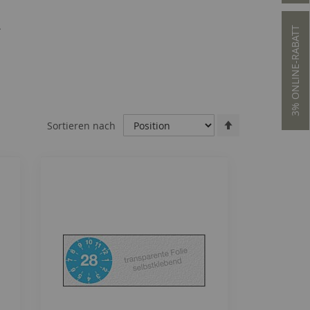
.
3% ONLINE-RABATT
Absteigend
Sortieren nach
sortieren