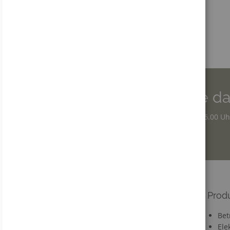
Institutionen. Kein Verkauf
an Privatpersonen!
Wir sind für Sie da
Montag - Donnerstag: 7.30 – 16.00 Uh
Freitag: 7.30 – 12.30 Uhr
Informationen
Prod
Versandkosten
Bet
Lieferzeit
Ele