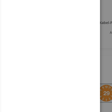
KABELDURCHMESSER
KATEGORIE / BEREICH
Kabel-P
A
Wie kann ich Ihnen
helfen?
+49 (0) 5066 9809 - 0
Anfrage stellen