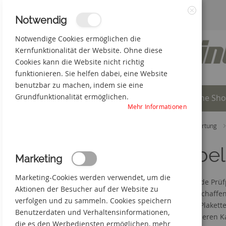
Zum
3% Online-Rabatt
+49(0) 50 66 98 09-0
Notwendig
Schließen
Inhalt
Notwendige Cookies ermöglichen die
Kernfunktionalität der Website. Ohne diese
springen
Cookies kann die Website nicht richtig
funktionieren. Sie helfen dabei, eine Website
benutzbar zu machen, indem sie eine
Grundfunktionalität ermöglichen.
Individuelle Produkte
Online Sh
Mehr Informationen
Startseite
Online Shop
Prüfplaketten-QS-Wartung
Kabel
Marketing
Marketing-Cookies werden verwendet, um die
Eine runde Prüfp
Aktionen der Besucher auf der Website zu
Abhilfe schaffe
verfolgen und zu sammeln. Cookies speichern
und die Plakette
Benutzerdaten und Verhaltensinformationen,
Bei dünneren Ka
die es den Werbediensten ermöglichen, mehr