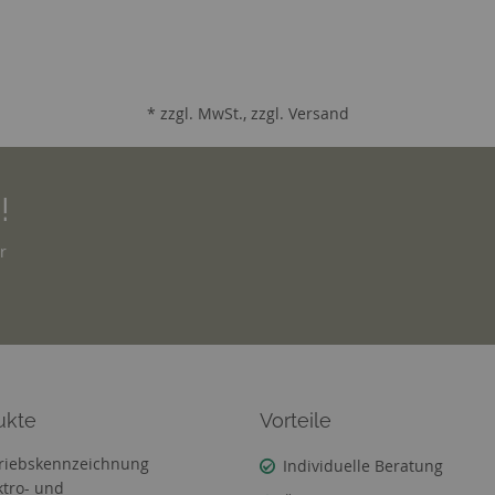
* zzgl. MwSt., zzgl.
Versand
!
r
ukte
Vorteile
riebskennzeichnung
Individuelle Beratung
ktro- und