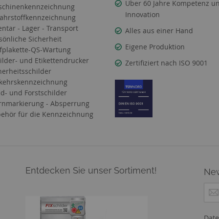
Über 60 Jahre Kompetenz u
chinenkennzeichnung
Innovation
ahrstoffkennzeichnung
entar - Lager - Transport
Alles aus einer Hand
sönliche Sicherheit
Eigene Produktion
fplakette-QS-Wartung
ilder- und Etikettendrucker
Zertifiziert nach ISO 9001
herheitsschilder
kehrskennzeichnung
d- und Forstschilder
nmarkierung - Absperrung
ehör für die Kennzeichnung
Entdecken Sie unser Sortiment!
New
M
e
l
d
Date