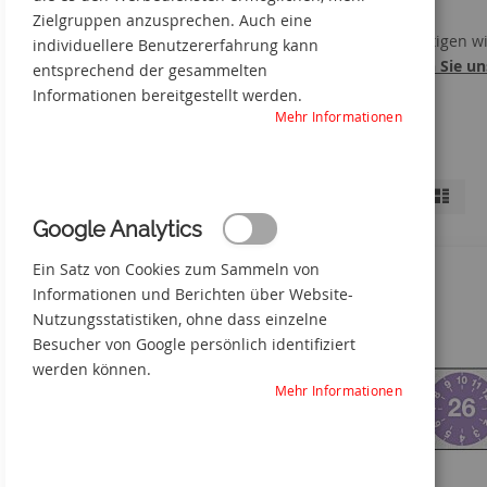
sind.
Zielgruppen anzusprechen. Auch eine
Gern fertigen w
individuellere Benutzererfahrung kann
Schicken Sie uns
entsprechend der gesammelten
Informationen bereitgestellt werden.
Mehr Informationen
Anzeigen
Liste
Liste
Shopping-
als
Möglichkeiten
Google Analytics
Ein Satz von Cookies zum Sammeln von
MATERIAL
Informationen und Berichten über Website-
Nutzungsstatistiken, ohne dass einzelne
GRÖSSE
Besucher von Google persönlich identifiziert
FARBE
werden können.
Mehr Informationen
JAHRESZAHL
MATERIALEIGENSCHAFTEN