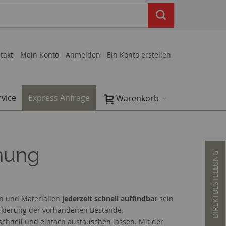
takt
Mein Konto
Anmelden
Ein Konto erstellen
rvice
Express Anfrage
Warenkorb
nung
DIREKTBESTELLUNG
en und Materialien
jederzeit schnell auffindbar
sein
arkierung der vorhandenen Bestände.
hnell und einfach austauschen lassen. Mit der