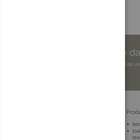
an Privatpersonen!
Wir sind für Sie da
Montag - Donnerstag: 7.30 – 16.00 Uh
Freitag: 7.30 – 12.30 Uhr
Informationen
Prod
Versandkosten
Bet
Lieferzeit
Ele
Mas
FAQ