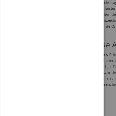
Magnetische Lag
Entdecken Sie unser
Etikettenleisten
Austauschen der
Sortiment!
Regalkennzeichn
durchdachte Or
Große A
Online anschauen
Bei Hermes-Prin
Etikettenhalter 
Sie als fertige 
Selbstbeschrift
Bestellhinweis
individuelle Sc
organisieren, b
Dieses Angebot gilt
ausschließlich für
gewerbliche Kunden und
vergleichbare
Institutionen. Kein Verkauf