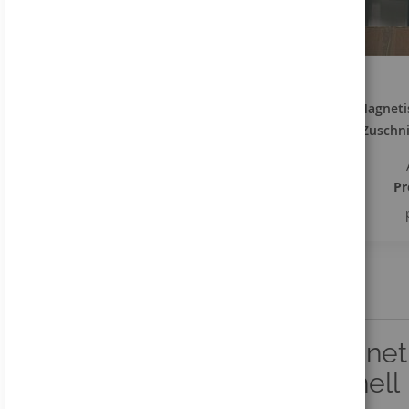
FARBE
Magnetis
Zuschni
Pr
Wie kann ich Ihnen
helfen?
+49 (0) 5066 9809 - 0
Magneti
Anfrage stellen
schnell