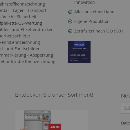
Innovation
ahrstoffkennzeichnung
entar - Lager - Transport
Alles aus einer Hand
sönliche Sicherheit
Eigene Produktion
fplakette-QS-Wartung
ilder- und Etikettendrucker
Zertifiziert nach ISO 9001
herheitsschilder
kehrskennzeichnung
d- und Forstschilder
nmarkierung - Absperrung
ehör für die Kennzeichnung
Entdecken Sie unser Sortiment!
New
M
e
l
d
Date
e