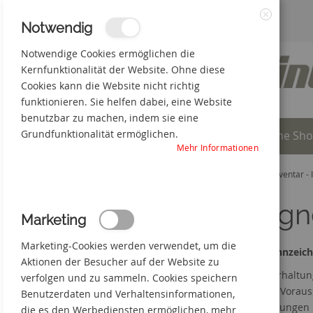
Zum
3% Online-Rabatt
+49(0) 50 66 98 09-0
Notwendig
Schließen
Inhalt
Notwendige Cookies ermöglichen die
Kernfunktionalität der Website. Ohne diese
springen
Cookies kann die Website nicht richtig
funktionieren. Sie helfen dabei, eine Website
benutzbar zu machen, indem sie eine
Grundfunktionalität ermöglichen.
Individuelle Produkte
Online Sh
Mehr Informationen
Startseite
Online Shop
Lager - Transport - Inventar -
Magne
Marketing
Marketing-Cookies werden verwendet, um die
Lagerkennzeich
Aktionen der Besucher auf der Website zu
Die Lagerhaltun
verfolgen und zu sammeln. Cookies speichern
müssen. Vorauss
Benutzerdaten und Verhaltensinformationen,
Beschriftungen 
die es den Werbediensten ermöglichen, mehr