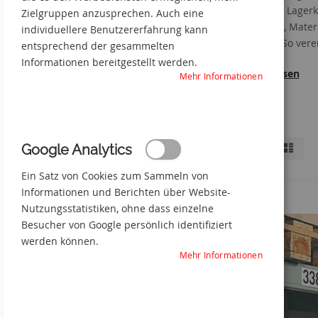
richtigen Lager
Zielgruppen anzusprechen. Auch eine
Produkte, Mater
individuellere Benutzererfahrung kann
suchen. So vere
entsprechend der gesammelten
Informationen bereitgestellt werden.
Weiterlesen
Mehr Informationen
Anzeigen
Liste
Liste
Google Analytics
Einkaufsoptionen
als
Ein Satz von Cookies zum Sammeln von
Diesen
Größe
30 x 80 mm
Informationen und Berichten über Website-
Artikel
Diesen
Größe
DIN A5 / quer
entfernen
Artikel
Nutzungsstatistiken, ohne dass einzelne
Alles löschen
entfernen
Besucher von Google persönlich identifiziert
werden können.
Mehr Informationen
Shopping-
Möglichkeiten
GRÖSSE