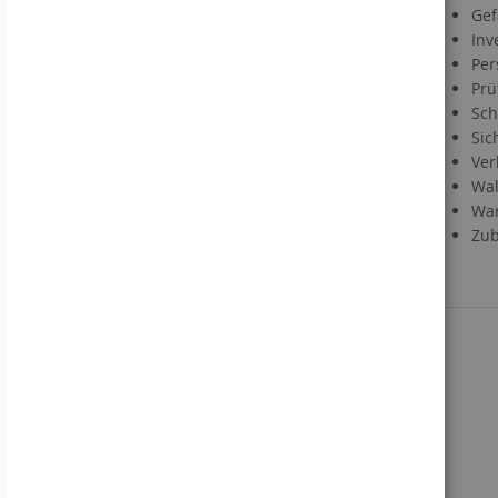
Gef
Materialien
Inv
Informationen zu Druckdaten
Per
Information zum VerpackG
Prü
Service
Sch
Sic
Kontakt
Ver
Händlerregistrierung
Wal
Downloads
War
Direktbestellung
Zub
Sie kennen uns noch nicht?