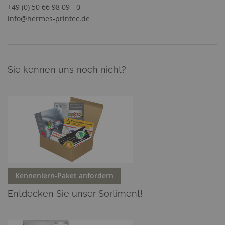
+49 (0) 50 66 98 09 - 0
info@hermes-printec.de
Sie kennen uns noch nicht?
Kennenlern-Paket anfordern
Entdecken Sie unser Sortiment!