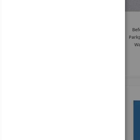
Bef
Park
Wa