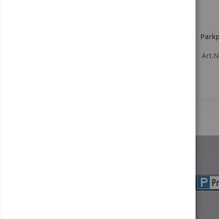
Parkp
Art.