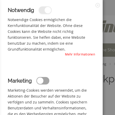
Zum
3% Online-Rabatt
+49(0) 50 66 98 09-0
Notwendig
Schließen
Inhalt
Notwendige Cookies ermöglichen die
Kernfunktionalität der Website. Ohne diese
springen
Cookies kann die Website nicht richtig
funktionieren. Sie helfen dabei, eine Website
benutzbar zu machen, indem sie eine
Grundfunktionalität ermöglichen.
Individuelle Produkte
Online Sh
Mehr Informationen
Startseite
Online Shop
Betriebskennzeichnung
Parkp
Marketing
Marketing-Cookies werden verwendet, um die
Aktionen der Besucher auf der Website zu
verfolgen und zu sammeln. Cookies speichern
Benutzerdaten und Verhaltensinformationen,
die es den Werbediensten ermöglichen, mehr