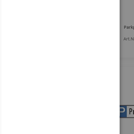
Park
Art.
Wie kann ich Ihnen
helfen?
+49 (0) 5066 9809 - 0
Anfrage stellen
Entdecken Sie unser
Sortiment!