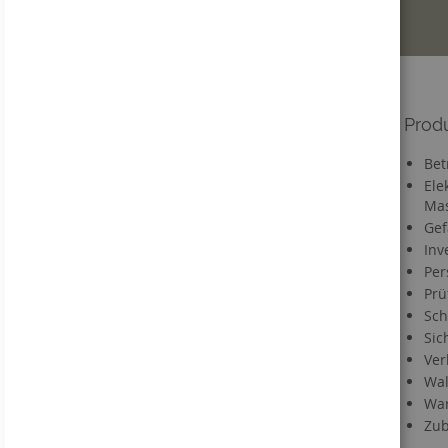
Informationen
Prod
Versandkosten
Bet
Lieferzeit
Ele
Mas
FAQ
Gef
Materialien
Inv
Informationen zu Druckdaten
Per
Information zum VerpackG
Prü
Service
Sch
Sic
Kontakt
Ver
Händlerregistrierung
Wal
Downloads
War
Direktbestellung
Zub