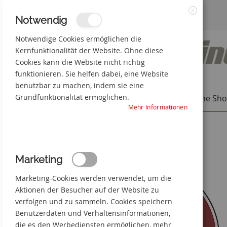
Zum
3% Online-Rabatt
+49(0) 50 66 98 09-0
Notwendig
Schließen
Inhalt
Notwendige Cookies ermöglichen die
Kernfunktionalität der Website. Ohne diese
springen
Cookies kann die Website nicht richtig
funktionieren. Sie helfen dabei, eine Website
benutzbar zu machen, indem sie eine
Grundfunktionalität ermöglichen.
Individuelle Produkte
Online Sh
Mehr Informationen
Startseite
Nicht schalten, Gefahr vorhanden
Zum
Marketing
Ende
der
Marketing-Cookies werden verwendet, um die
Bildgalerie
springen
Aktionen der Besucher auf der Website zu
verfolgen und zu sammeln. Cookies speichern
Benutzerdaten und Verhaltensinformationen,
die es den Werbediensten ermöglichen, mehr