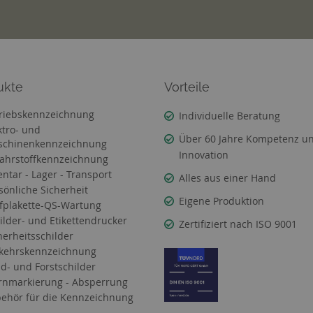
ukte
Vorteile
riebskennzeichnung
Individuelle Beratung
ktro- und
Über 60 Jahre Kompetenz u
chinenkennzeichnung
Innovation
ahrstoffkennzeichnung
entar - Lager - Transport
Alles aus einer Hand
sönliche Sicherheit
Eigene Produktion
fplakette-QS-Wartung
ilder- und Etikettendrucker
Zertifiziert nach ISO 9001
herheitsschilder
kehrskennzeichnung
d- und Forstschilder
nmarkierung - Absperrung
ehör für die Kennzeichnung