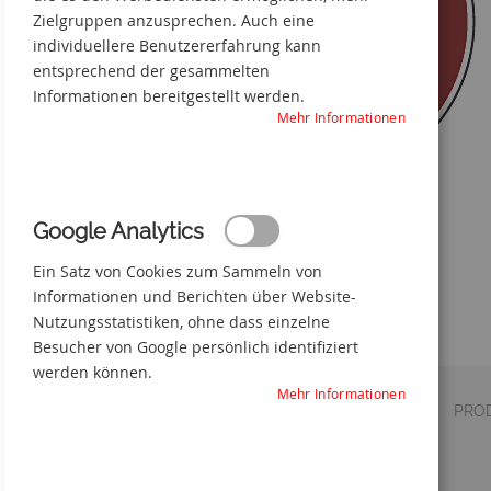
Zielgruppen anzusprechen. Auch eine
individuellere Benutzererfahrung kann
entsprechend der gesammelten
Informationen bereitgestellt werden.
Mehr Informationen
Google Analytics
Nicht schalten, Gefahr vorhanden
Ein Satz von Cookies zum Sammeln von
Zum
Informationen und Berichten über Website-
Anfang
Nutzungsstatistiken, ohne dass einzelne
der
Besucher von Google persönlich identifiziert
Bildgalerie
werden können.
springen
Mehr Informationen
DETAILS
VERSAND
PRO