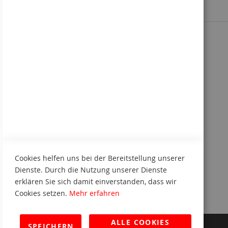
Sie kennen uns noch nicht?
Kennenlern-Paket anfordern
Cookies helfen uns bei der Bereitstellung unserer
Dienste. Durch die Nutzung unserer Dienste
erklären Sie sich damit einverstanden, dass wir
Cookies setzen.
Mehr erfahren
ALLE COOKIES
SPEICHERN