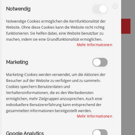
Notwendig
Schließen
Notwendige Cookies ermöglichen die Kernfunktionalität der
Website. Ohne diese Cookies kann die Website nicht richtig
funktionieren. Sie helfen dabei, eine Website benutzbar zu
machen, indem sie eine Grundfunktionalität ermöglichen.
Zum
Startseite
Nicht schalten, Gefahr vorhanden
Mehr Informationen
Inhalt
Zum
Ende
Marketing
springen
der
Bildgalerie
Marketing-Cookies werden verwendet, um die Aktionen der
springen
Besucher auf der Website zu verfolgen und zu sammeln.
Cookies speichern Benutzerdaten und
Verhaltensinformationen, die es den Werbediensten
ermöglichen, mehr Zielgruppen anzusprechen. Auch eine
individuellere Benutzererfahrung kann entsprechend der
gesammelten Informationen bereitgestellt werden.
Mehr Informationen
Google Analytics