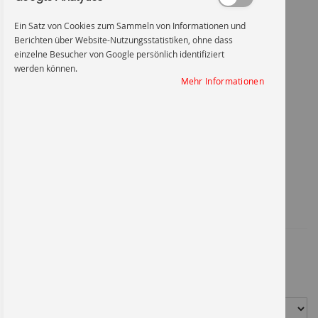
Ein Satz von Cookies zum Sammeln von Informationen und
Berichten über Website-Nutzungsstatistiken, ohne dass
einzelne Besucher von Google persönlich identifiziert
werden können.
Nicht schalten, Gefahr vorhanden
Mehr Informationen
Zum
Anfang
Nicht schalten, Gefahr
der
Bildgalerie
springen
vorhanden
Artikel-Nr.
1004KU100
2,21 €
*
Material