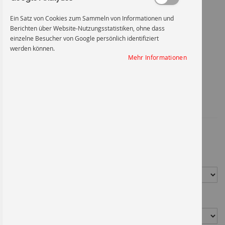
Nicht einschalten! Es wird gearbeitet:
Ein Satz von Cookies zum Sammeln von Informationen und
Berichten über Website-Nutzungsstatistiken, ohne dass
Zum
einzelne Besucher von Google persönlich identifiziert
Anfang
werden können.
Nicht einschalten! Es wird
der
Mehr Informationen
Bildgalerie
springen
gearbeitet:
Artikel-Nr.
1078KU200X300
6,76 €
*
Material
Größe