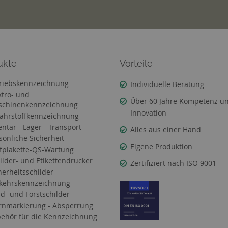
ukte
Vorteile
riebskennzeichnung
Individuelle Beratung
ktro- und
Über 60 Jahre Kompetenz u
chinenkennzeichnung
Innovation
ahrstoffkennzeichnung
entar - Lager - Transport
Alles aus einer Hand
sönliche Sicherheit
Eigene Produktion
fplakette-QS-Wartung
ilder- und Etikettendrucker
Zertifiziert nach ISO 9001
herheitsschilder
kehrskennzeichnung
d- und Forstschilder
nmarkierung - Absperrung
ehör für die Kennzeichnung