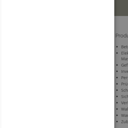
Informationen
Prod
Versandkosten
Bet
Lieferzeit
Ele
Mas
FAQ
Gef
Materialien
Inv
Informationen zu Druckdaten
Per
Information zum VerpackG
Prü
Service
Sch
Sic
Kontakt
Ver
Händlerregistrierung
Wal
Downloads
War
Direktbestellung
Zub