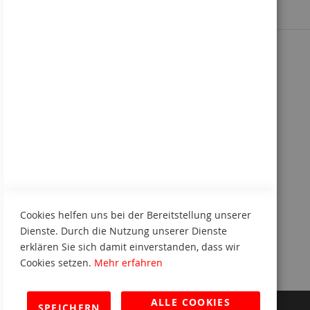
Sie kennen uns noch nicht?
Kennenlern-Paket anfordern
Cookies helfen uns bei der Bereitstellung unserer
Dienste. Durch die Nutzung unserer Dienste
erklären Sie sich damit einverstanden, dass wir
Cookies setzen.
Mehr erfahren
ALLE COOKIES
SPEICHERN