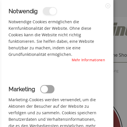
Zum
3% Online-Rabatt
+49(0) 50 66 98 09-0
Notwendig
Schließen
Inhalt
Notwendige Cookies ermöglichen die
Kernfunktionalität der Website. Ohne diese
springen
Cookies kann die Website nicht richtig
funktionieren. Sie helfen dabei, eine Website
benutzbar zu machen, indem sie eine
Grundfunktionalität ermöglichen.
Individuelle Produkte
Online Sh
Mehr Informationen
Startseite
Nicht berühren, Gehäuse unter Spannung
Zum
Marketing
Ende
der
Marketing-Cookies werden verwendet, um die
Bildgalerie
springen
Aktionen der Besucher auf der Website zu
verfolgen und zu sammeln. Cookies speichern
Benutzerdaten und Verhaltensinformationen,
die es den Werbediensten ermöglichen, mehr