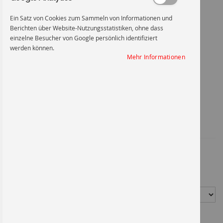
Ein Satz von Cookies zum Sammeln von Informationen und
Berichten über Website-Nutzungsstatistiken, ohne dass
einzelne Besucher von Google persönlich identifiziert
werden können.
Kontrollbereich Radioaktiv
Mehr Informationen
Zum
Anfang
Kontrollbereich Radioaktiv
der
Bildgalerie
springen
Artikel-Nr.
1201FO297X210
7,14 €
*
Material
Größe