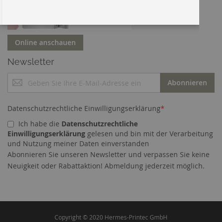
Online anschauen
Newsletter
M
Abonnieren
e
l
d
Datenschutzrechtliche Einwilligungserklärung
*
e
Ich habe die
Datenschutzrechtliche
n
Einwilligungserklärung
gelesen und bin mit der Verarbeitung
S
und Nutzung meiner Daten einverstanden
i
Abonnieren Sie unseren Newsletter und verpassen Sie keine
e
Cookies helfen uns bei der Bereitstellung unserer
Neuigkeit oder Rabattaktion! Abmeldung jederzeit möglich.
s
Dienste. Durch die Nutzung unserer Dienste
i
erklären Sie sich damit einverstanden, dass wir
c
Cookies setzen.
Mehr erfahren
h
f
ü
Copyright © 2020 Hermes-Printec GmbH
ALLE COOKIES