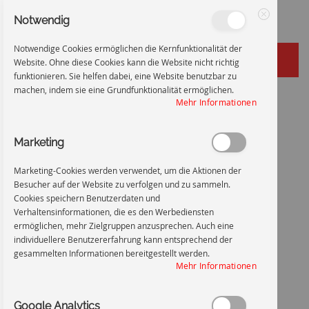
Notwendig
Schließen
Notwendige Cookies ermöglichen die Kernfunktionalität der
Website. Ohne diese Cookies kann die Website nicht richtig
funktionieren. Sie helfen dabei, eine Website benutzbar zu
machen, indem sie eine Grundfunktionalität ermöglichen.
Zum
Startseite
Kleiderreinigung mit Preßluft verboten
Mehr Informationen
Inhalt
Zum
Ende
Marketing
springen
der
Bildgalerie
Marketing-Cookies werden verwendet, um die Aktionen der
springen
Besucher auf der Website zu verfolgen und zu sammeln.
Cookies speichern Benutzerdaten und
Verhaltensinformationen, die es den Werbediensten
ermöglichen, mehr Zielgruppen anzusprechen. Auch eine
individuellere Benutzererfahrung kann entsprechend der
gesammelten Informationen bereitgestellt werden.
Mehr Informationen
Google Analytics