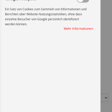
Ein Satz von Cookies zum Sammeln von Informationen und
Berichten über Website-Nutzungsstatistiken, ohne dass
einzelne Besucher von Google persönlich identifiziert
werden können.
Kein Trinkwasser
Mehr Informationen
Zum
Anfang
Kein Trinkwasser
der
Bildgalerie
springen
Artikel-Nr.
2056FO185X131
3,37 €
*
Material
Größe