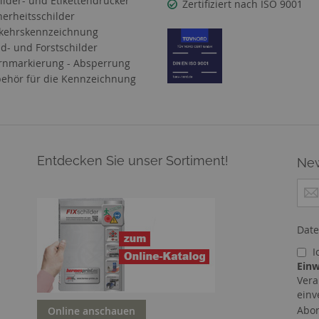
ilder- und Etikettendrucker
Zertifiziert nach ISO 9001
herheitsschilder
kehrskennzeichnung
d- und Forstschilder
nmarkierung - Absperrung
ehör für die Kennzeichnung
Entdecken Sie unser Sortiment!
New
M
e
l
d
Date
e
I
n
Einw
S
Vera
i
einv
e
Abon
Online anschauen
s