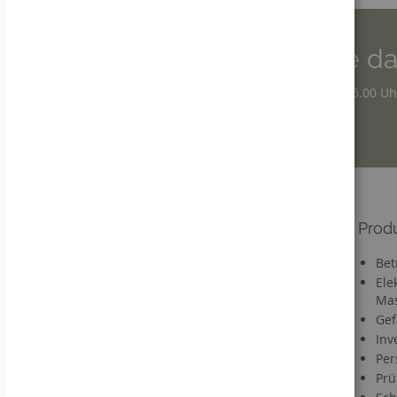
Wir sind für Sie da
Montag - Donnerstag: 7.30 – 16.00 Uh
Freitag: 7.30 – 12.30 Uhr
Informationen
Prod
Versandkosten
Bet
Lieferzeit
Ele
Mas
FAQ
Gef
Materialien
Inv
Informationen zu Druckdaten
Per
Information zum VerpackG
Prü