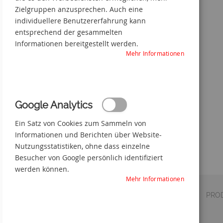
Zielgruppen anzusprechen. Auch eine
Kabel unter Spannung
individuellere Benutzererfahrung kann
entsprechend der gesammelten
Zum
Informationen bereitgestellt werden.
Anfang
Mehr Informationen
der
Bildgalerie
springen
Google Analytics
Ein Satz von Cookies zum Sammeln von
Informationen und Berichten über Website-
Nutzungsstatistiken, ohne dass einzelne
Besucher von Google persönlich identifiziert
werden können.
Mehr Informationen
DETAILS
VERSAND
PRO