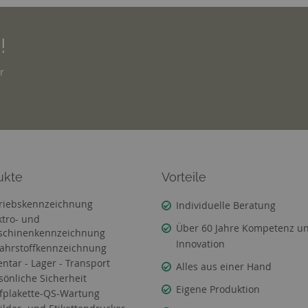
!
r
ukte
Vorteile
riebskennzeichnung
Individuelle Beratung
ktro- und
Über 60 Jahre Kompetenz u
chinenkennzeichnung
Innovation
ahrstoffkennzeichnung
entar - Lager - Transport
Alles aus einer Hand
sönliche Sicherheit
Eigene Produktion
fplakette-QS-Wartung