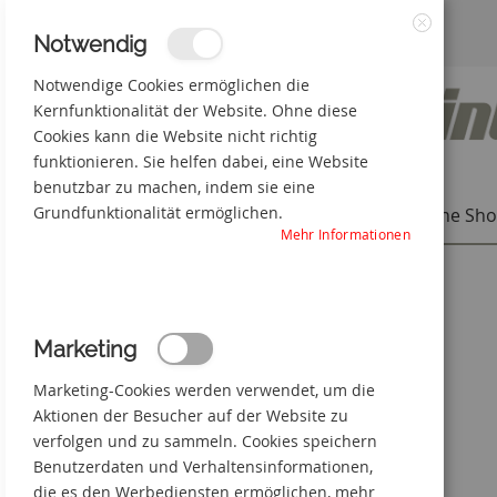
Zum
3% Online-Rabatt
+49(0) 50 66 98 09-0
Notwendig
Schließen
Inhalt
Notwendige Cookies ermöglichen die
Kernfunktionalität der Website. Ohne diese
springen
Cookies kann die Website nicht richtig
funktionieren. Sie helfen dabei, eine Website
benutzbar zu machen, indem sie eine
Grundfunktionalität ermöglichen.
Individuelle Produkte
Online Sh
Mehr Informationen
Startseite
Kabel unter Spannung
Zum
Marketing
Ende
der
Marketing-Cookies werden verwendet, um die
Bildgalerie
springen
Aktionen der Besucher auf der Website zu
verfolgen und zu sammeln. Cookies speichern
Benutzerdaten und Verhaltensinformationen,
die es den Werbediensten ermöglichen, mehr