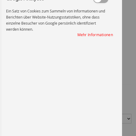
Ein Satz von Cookies zum Sammeln von Informationen und
Berichten über Website-Nutzungsstatistiken, ohne dass
einzelne Besucher von Google persönlich identifiziert
werden können.
Kabel unter Spannung
Mehr Informationen
Zum
Anfang
Kabel unter Spannung
der
Bildgalerie
springen
Artikel-Nr.
1036KU300X200
6,76 €
*
Material