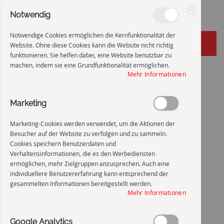
Notwendig
Schließen
Notwendige Cookies ermöglichen die Kernfunktionalität der
Website. Ohne diese Cookies kann die Website nicht richtig
funktionieren. Sie helfen dabei, eine Website benutzbar zu
machen, indem sie eine Grundfunktionalität ermöglichen.
Zum
Startseite
Kabel unter Spannung
Mehr Informationen
Inhalt
Zum
Ende
Marketing
springen
der
Bildgalerie
Marketing-Cookies werden verwendet, um die Aktionen der
springen
Besucher auf der Website zu verfolgen und zu sammeln.
Cookies speichern Benutzerdaten und
Verhaltensinformationen, die es den Werbediensten
ermöglichen, mehr Zielgruppen anzusprechen. Auch eine
individuellere Benutzererfahrung kann entsprechend der
gesammelten Informationen bereitgestellt werden.
Mehr Informationen
Google Analytics