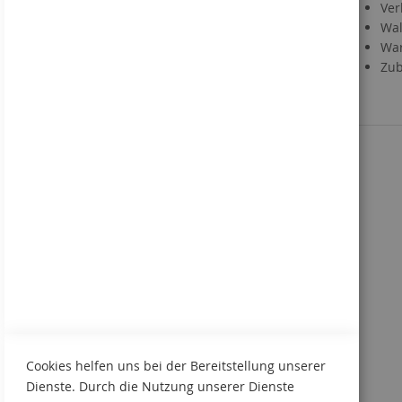
Kontakt
Ver
Händlerregistrierung
Wal
Downloads
War
Direktbestellung
Zub
Sie kennen uns noch nicht?
Kennenlern-Paket anfordern
Cookies helfen uns bei der Bereitstellung unserer
Dienste. Durch die Nutzung unserer Dienste