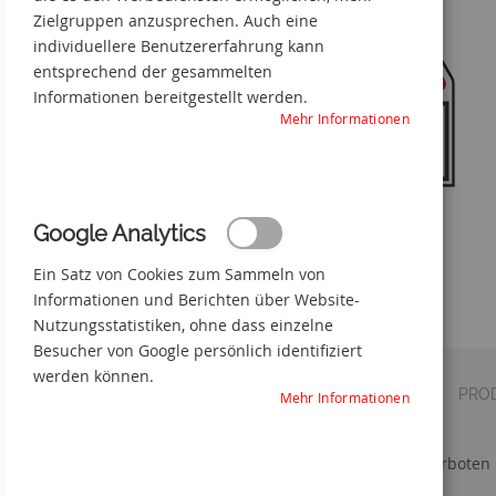
Zielgruppen anzusprechen. Auch eine
individuellere Benutzererfahrung kann
entsprechend der gesammelten
Informationen bereitgestellt werden.
Mehr Informationen
Google Analytics
Holzfällung Lebensgefahr
Ein Satz von Cookies zum Sammeln von
Zum
Informationen und Berichten über Website-
Anfang
Nutzungsstatistiken, ohne dass einzelne
der
Besucher von Google persönlich identifiziert
Bildgalerie
werden können.
springen
DETAILS
VERSAND
PRO
Mehr Informationen
Hinweis auf Holzfällung - Betreten verboten