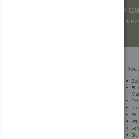
Wir sind für Sie da
Montag - Donnerstag: 7.30 – 16.00 Uh
Freitag: 7.30 – 12.30 Uhr
Informationen
Prod
Versandkosten
Bet
Lieferzeit
Ele
Mas
FAQ
Gef
Materialien
Inv
Informationen zu Druckdaten
Per
Information zum VerpackG
Prü
Service
Sch
Sic