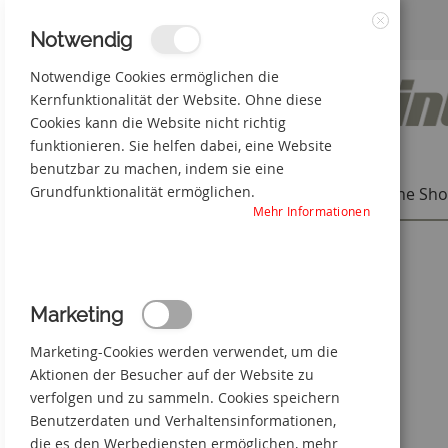
Zum
3% Online-Rabatt
+49(0) 50 66 98 09-0
Notwendig
Schließen
Inhalt
Notwendige Cookies ermöglichen die
Kernfunktionalität der Website. Ohne diese
springen
Cookies kann die Website nicht richtig
funktionieren. Sie helfen dabei, eine Website
benutzbar zu machen, indem sie eine
Grundfunktionalität ermöglichen.
Individuelle Produkte
Online Sh
Mehr Informationen
Startseite
Holzfällung Lebensgefahr
Zum
Marketing
Ende
der
Marketing-Cookies werden verwendet, um die
Bildgalerie
springen
Aktionen der Besucher auf der Website zu
verfolgen und zu sammeln. Cookies speichern
Benutzerdaten und Verhaltensinformationen,
die es den Werbediensten ermöglichen, mehr