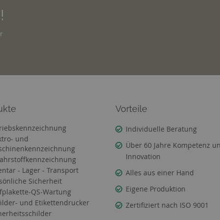
!
r
ukte
Vorteile
riebskennzeichnung
Individuelle Beratung
ktro- und
Über 60 Jahre Kompetenz u
chinenkennzeichnung
Innovation
ahrstoffkennzeichnung
entar - Lager - Transport
Alles aus einer Hand
sönliche Sicherheit
Eigene Produktion
fplakette-QS-Wartung
ilder- und Etikettendrucker
Zertifiziert nach ISO 9001
herheitsschilder