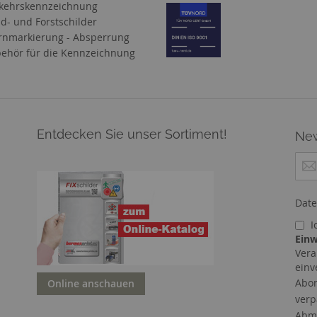
kehrskennzeichnung
d- und Forstschilder
nmarkierung - Absperrung
ehör für die Kennzeichnung
Entdecken Sie unser Sortiment!
New
M
e
l
d
Date
e
I
n
Einw
S
Vera
i
einv
e
Abon
Online anschauen
s
verp
i
c
Abme