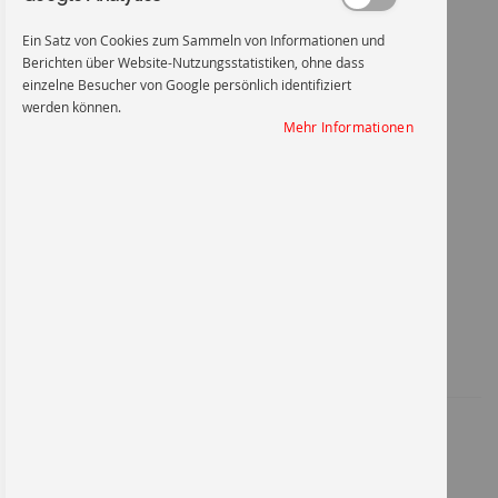
Ein Satz von Cookies zum Sammeln von Informationen und
Berichten über Website-Nutzungsstatistiken, ohne dass
einzelne Besucher von Google persönlich identifiziert
werden können.
Hochspannung Lebensgefahr
Mehr Informationen
Zum
Anfang
Hochspannung Lebensgefahr
der
Bildgalerie
springen
Artikel-Nr.
1011FO37X18
0,44 €
*
Größe