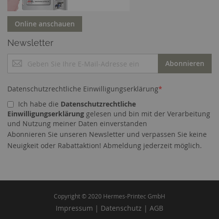
Online anschauen
Newsletter
M
Abonnieren
e
l
d
Datenschutzrechtliche Einwilligungserklärung
*
e
Ich habe die
Datenschutzrechtliche
n
Einwilligungserklärung
gelesen und bin mit der Verarbeitung
S
und Nutzung meiner Daten einverstanden
i
Abonnieren Sie unseren Newsletter und verpassen Sie keine
e
Cookies helfen uns bei der Bereitstellung unserer
Neuigkeit oder Rabattaktion! Abmeldung jederzeit möglich.
s
Dienste. Durch die Nutzung unserer Dienste
i
erklären Sie sich damit einverstanden, dass wir
c
Cookies setzen.
Mehr erfahren
h
f
ü
Copyright © 2020 Hermes-Printec GmbH
ALLE COOKIES
SPEICHERN
r
Impressum
|
Datenschutz
|
AGB
ZULASSEN
u