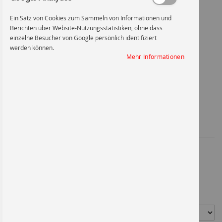
Ein Satz von Cookies zum Sammeln von Informationen und
Berichten über Website-Nutzungsstatistiken, ohne dass
einzelne Besucher von Google persönlich identifiziert
werden können.
Handschutz benutzen
Mehr Informationen
Zum
Anfang
Handschutz benutzen
der
Bildgalerie
springen
Artikel-Nr.
3006KU400
Handschuhe benutzen
9,96 €
*
Material