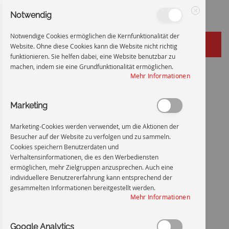
Notwendig
Schließen
Notwendige Cookies ermöglichen die Kernfunktionalität der
Website. Ohne diese Cookies kann die Website nicht richtig
funktionieren. Sie helfen dabei, eine Website benutzbar zu
machen, indem sie eine Grundfunktionalität ermöglichen.
Zum
Startseite
Geerdet und kurzgeschlossen
Mehr Informationen
Inhalt
Zum
Ende
Marketing
springen
der
Bildgalerie
Marketing-Cookies werden verwendet, um die Aktionen der
springen
Besucher auf der Website zu verfolgen und zu sammeln.
Cookies speichern Benutzerdaten und
Verhaltensinformationen, die es den Werbediensten
ermöglichen, mehr Zielgruppen anzusprechen. Auch eine
individuellere Benutzererfahrung kann entsprechend der
gesammelten Informationen bereitgestellt werden.
Mehr Informationen
Google Analytics