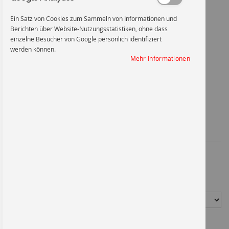
Ein Satz von Cookies zum Sammeln von Informationen und
Berichten über Website-Nutzungsstatistiken, ohne dass
einzelne Besucher von Google persönlich identifiziert
werden können.
Geerdet und kurzgeschlossen
Mehr Informationen
Zum
Anfang
Geerdet und kurzgeschlossen
der
Bildgalerie
springen
Artikel-Nr.
1040FO300X200
6,28 €
*
Material
Größe