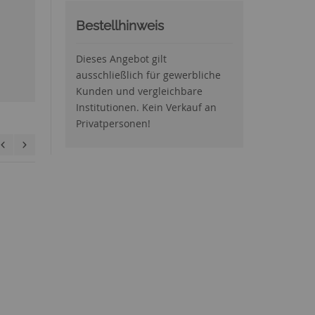
Bestellhinweis
Dieses Angebot gilt
ausschließlich für gewerbliche
Kunden und vergleichbare
Institutionen. Kein Verkauf an
Privatpersonen!
Bodenmarkierer -
Warnung v.
schwebender Last
39,50 €
In den Warenkorb