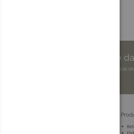
Wir sind für Sie da
Montag - Donnerstag: 7.30 – 16.00 Uh
Freitag: 7.30 – 12.30 Uhr
Informationen
Prod
Versandkosten
Bet
Lieferzeit
Ele