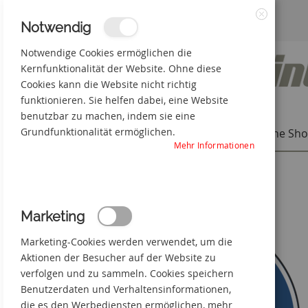
Zum
3% Online-Rabatt
+49(0) 50 66 98 09-0
Notwendig
Schließen
Inhalt
Notwendige Cookies ermöglichen die
Kernfunktionalität der Website. Ohne diese
springen
Cookies kann die Website nicht richtig
funktionieren. Sie helfen dabei, eine Website
benutzbar zu machen, indem sie eine
Grundfunktionalität ermöglichen.
Individuelle Produkte
Online Sh
Mehr Informationen
Startseite
Fußgängerweg benutzen
Zum
Marketing
Ende
der
Marketing-Cookies werden verwendet, um die
Bildgalerie
springen
Aktionen der Besucher auf der Website zu
verfolgen und zu sammeln. Cookies speichern
Benutzerdaten und Verhaltensinformationen,
die es den Werbediensten ermöglichen, mehr