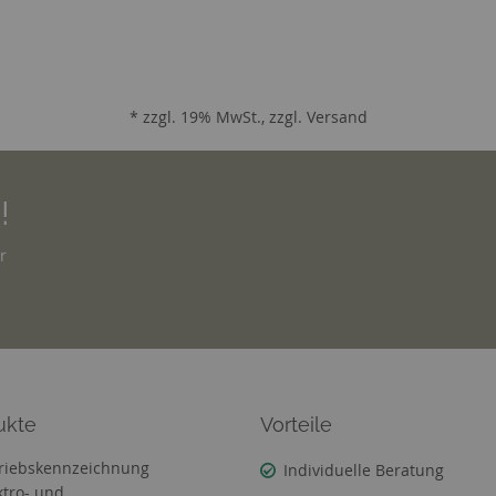
* zzgl. 19% MwSt., zzgl.
Versand
!
r
ukte
Vorteile
riebskennzeichnung
Individuelle Beratung
ktro- und