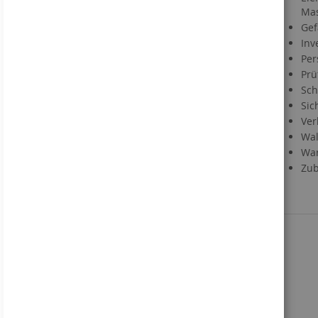
Mas
FAQ
Gef
Materialien
Inv
Informationen zu Druckdaten
Per
Information zum VerpackG
Prü
Service
Sch
Sic
Kontakt
Ver
Händlerregistrierung
Wal
Downloads
War
Direktbestellung
Zub
Sie kennen uns noch nicht?