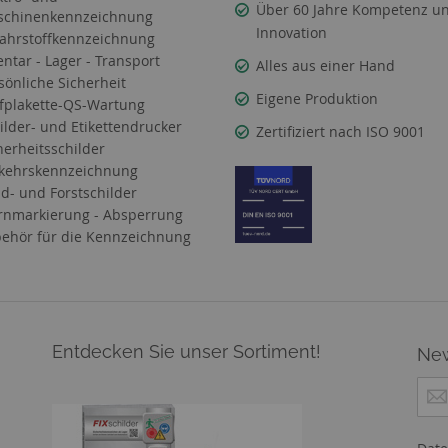
Über 60 Jahre Kompetenz u
chinenkennzeichnung
Innovation
ahrstoffkennzeichnung
entar - Lager - Transport
Alles aus einer Hand
sönliche Sicherheit
Eigene Produktion
fplakette-QS-Wartung
ilder- und Etikettendrucker
Zertifiziert nach ISO 9001
herheitsschilder
kehrskennzeichnung
d- und Forstschilder
nmarkierung - Absperrung
ehör für die Kennzeichnung
Entdecken Sie unser Sortiment!
New
M
e
l
d