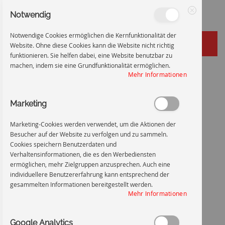
Notwendig
Schließen
Notwendige Cookies ermöglichen die Kernfunktionalität der
Website. Ohne diese Cookies kann die Website nicht richtig
funktionieren. Sie helfen dabei, eine Website benutzbar zu
machen, indem sie eine Grundfunktionalität ermöglichen.
Zum
Startseite
Fotografieren verboten
Mehr Informationen
Inhalt
Zum
Ende
Marketing
springen
der
Bildgalerie
Marketing-Cookies werden verwendet, um die Aktionen der
springen
Besucher auf der Website zu verfolgen und zu sammeln.
Cookies speichern Benutzerdaten und
Verhaltensinformationen, die es den Werbediensten
ermöglichen, mehr Zielgruppen anzusprechen. Auch eine
individuellere Benutzererfahrung kann entsprechend der
gesammelten Informationen bereitgestellt werden.
Mehr Informationen
Google Analytics