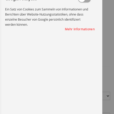
Flex-Markierer
Ein Satz von Cookies zum Sammeln von Informationen und
Berichten über Website-Nutzungsstatistiken, ohne dass
einzelne Besucher von Google persönlich identifiziert
werden können.
Mehr Informationen
Zum
Anfang
Flex-Markierer
der
Bildgalerie
springen
Artikel-Nr.
1330-XX
25,85 €
*
Ab
Größe
Kabeldurchmesser