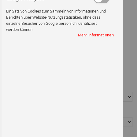
Ein Satz von Cookies zum Sammeln von Informationen und
Zum
Berichten über Website-Nutzungsstatistiken, ohne dass
Anfang
Dauer-Versuch - nicht
einzelne Besucher von Google persönlich identifiziert
der
werden können.
Bildgalerie
Mehr Informationen
springen
abschalten
Artikel-Nr.
1098FO120X200
2,21 €
*
Material
Größe