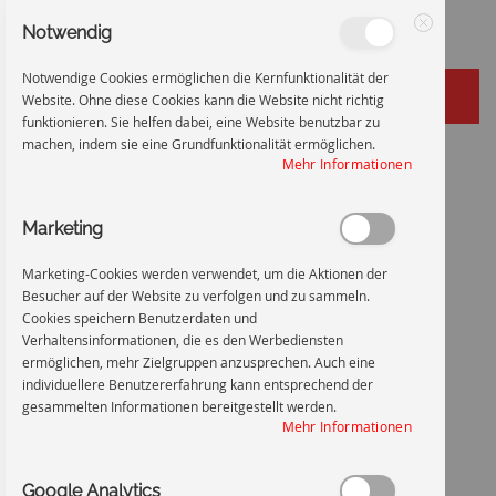
Notwendig
Schließen
Notwendige Cookies ermöglichen die Kernfunktionalität der
Website. Ohne diese Cookies kann die Website nicht richtig
funktionieren. Sie helfen dabei, eine Website benutzbar zu
machen, indem sie eine Grundfunktionalität ermöglichen.
Zum
Startseite
Dauer-Versuch - nicht abschalten
Mehr Informationen
Inhalt
Zum
Ende
Marketing
springen
der
Bildgalerie
Marketing-Cookies werden verwendet, um die Aktionen der
springen
Besucher auf der Website zu verfolgen und zu sammeln.
Cookies speichern Benutzerdaten und
Verhaltensinformationen, die es den Werbediensten
ermöglichen, mehr Zielgruppen anzusprechen. Auch eine
individuellere Benutzererfahrung kann entsprechend der
gesammelten Informationen bereitgestellt werden.
Mehr Informationen
Dauer-Versuch - nicht abschalten
Google Analytics