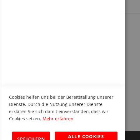
Sie kennen uns noch nicht?
Kennenlern-Paket anfordern
Cookies helfen uns bei der Bereitstellung unserer
Dienste. Durch die Nutzung unserer Dienste
erklären Sie sich damit einverstanden, dass wir
Cookies setzen.
Mehr erfahren
ALLE COOKIES
SPEICHERN