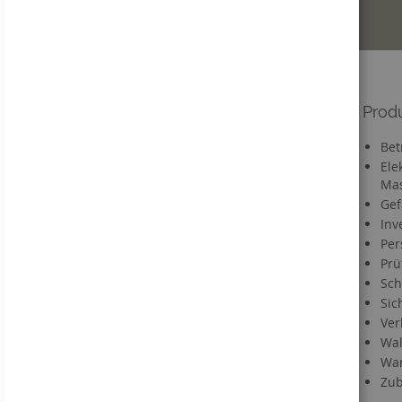
Informationen
Prod
Versandkosten
Bet
Lieferzeit
Ele
Mas
FAQ
Gef
Materialien
Inv
Informationen zu Druckdaten
Per
Information zum VerpackG
Prü
Service
Sch
Sic
Kontakt
Ver
Händlerregistrierung
Wal
Downloads
War
Direktbestellung
Zub