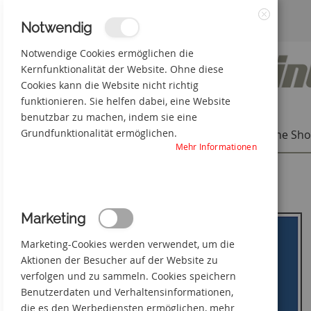
Zum
3% Online-Rabatt
+49(0) 50 66 98 09-0
Notwendig
Schließen
Inhalt
Notwendige Cookies ermöglichen die
Kernfunktionalität der Website. Ohne diese
springen
Cookies kann die Website nicht richtig
funktionieren. Sie helfen dabei, eine Website
benutzbar zu machen, indem sie eine
Grundfunktionalität ermöglichen.
Individuelle Produkte
Online Sh
Mehr Informationen
Startseite
Das Öffnen des Schaltschrankes
Zum
Marketing
Ende
der
Marketing-Cookies werden verwendet, um die
Bildgalerie
springen
Aktionen der Besucher auf der Website zu
verfolgen und zu sammeln. Cookies speichern
Benutzerdaten und Verhaltensinformationen,
die es den Werbediensten ermöglichen, mehr