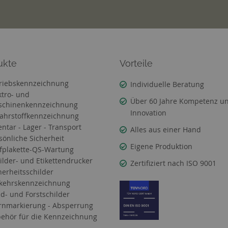
ukte
Vorteile
riebskennzeichnung
Individuelle Beratung
ktro- und
Über 60 Jahre Kompetenz u
chinenkennzeichnung
Innovation
ahrstoffkennzeichnung
entar - Lager - Transport
Alles aus einer Hand
sönliche Sicherheit
Eigene Produktion
fplakette-QS-Wartung
ilder- und Etikettendrucker
Zertifiziert nach ISO 9001
herheitsschilder
kehrskennzeichnung
d- und Forstschilder
nmarkierung - Absperrung
ehör für die Kennzeichnung