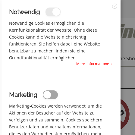
Zum
3% Online-Rabatt
+49(0) 50 66 98 09-0
Notwendig
Schließen
Inhalt
Notwendige Cookies ermöglichen die
Kernfunktionalität der Website. Ohne diese
springen
Cookies kann die Website nicht richtig
funktionieren. Sie helfen dabei, eine Website
benutzbar zu machen, indem sie eine
Grundfunktionalität ermöglichen.
Individuelle Produkte
Online Sh
Mehr Informationen
Startseite
Batterieraum
Zum
Marketing
Ende
der
Marketing-Cookies werden verwendet, um die
Bildgalerie
springen
Aktionen der Besucher auf der Website zu
verfolgen und zu sammeln. Cookies speichern
Benutzerdaten und Verhaltensinformationen,
die es den Werbediensten ermöglichen, mehr