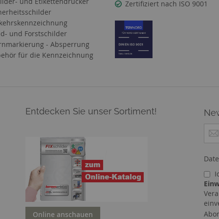
ilder- und Etikettendrucker
Zertifiziert nach ISO 9001
herheitsschilder
kehrskennzeichnung
d- und Forstschilder
nmarkierung - Absperrung
ehör für die Kennzeichnung
Entdecken Sie unser Sortiment!
New
M
e
l
d
Date
e
I
n
Einw
S
Vera
i
einv
e
Abon
Online anschauen
s