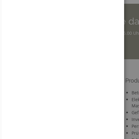
Wir sind für Sie da
Montag - Donnerstag: 7.30 – 16.00 Uh
Freitag: 7.30 – 12.30 Uhr
Informationen
Prod
Versandkosten
Bet
Lieferzeit
Ele
Mas
FAQ
Gef
Materialien
Inv
Informationen zu Druckdaten
Per
Information zum VerpackG
Prü