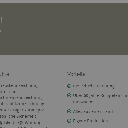
!
r
ukte
Vorteile
riebskennzeichnung
Individuelle Beratung
ktro- und
Über 60 Jahre Kompetenz u
chinenkennzeichnung
Innovation
ahrstoffkennzeichnung
entar - Lager - Transport
Alles aus einer Hand
sönliche Sicherheit
Eigene Produktion
fplakette-QS-Wartung