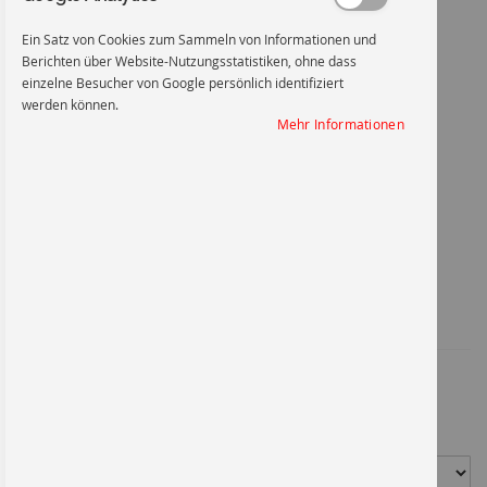
Ein Satz von Cookies zum Sammeln von Informationen und
Berichten über Website-Nutzungsstatistiken, ohne dass
einzelne Besucher von Google persönlich identifiziert
werden können.
Aufzug im Brandfall nicht benutzen
Mehr Informationen
Zum
Anfang
Aufzug im Brandfall nicht
der
Bildgalerie
springen
benutzen
Artikel-Nr.
2069KU185X131
4,24 €
*
Material