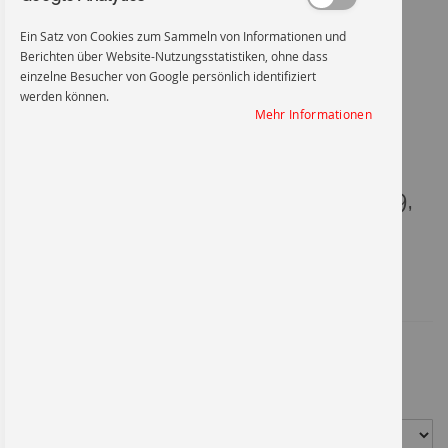
Ein Satz von Cookies zum Sammeln von Informationen und
Berichten über Website-Nutzungsstatistiken, ohne dass
einzelne Besucher von Google persönlich identifiziert
werden können.
Aufsteigen verboten
Mehr Informationen
Zum
Anfang
Aufsteigen verboten, ISO-P019,
der
Bildgalerie
springen
Kunststoff, Ø 100mm
Artikel-Nr.
2688KU100
2,21 €
*
Material