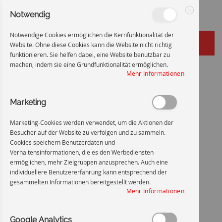
Notwendig
Schließen
Notwendige Cookies ermöglichen die Kernfunktionalität der
Website. Ohne diese Cookies kann die Website nicht richtig
funktionieren. Sie helfen dabei, eine Website benutzbar zu
machen, indem sie eine Grundfunktionalität ermöglichen.
Zum
Startseite
Aufsteigen verboten. ISO-P009. Aluminium. Ø 200mm
Mehr Informationen
Inhalt
Zum
Ende
Marketing
springen
der
Bildgalerie
Marketing-Cookies werden verwendet, um die Aktionen der
springen
Besucher auf der Website zu verfolgen und zu sammeln.
Cookies speichern Benutzerdaten und
Verhaltensinformationen, die es den Werbediensten
ermöglichen, mehr Zielgruppen anzusprechen. Auch eine
individuellere Benutzererfahrung kann entsprechend der
gesammelten Informationen bereitgestellt werden.
Mehr Informationen
Google Analytics