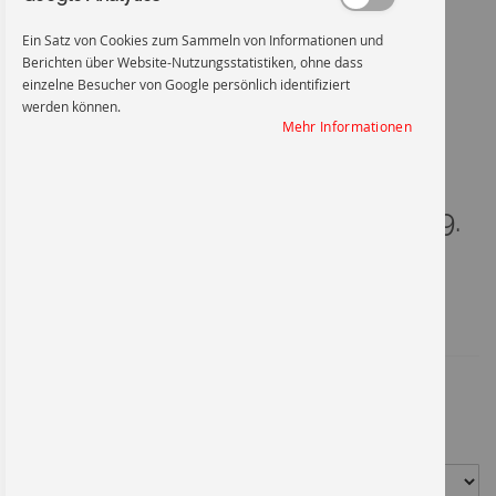
Ein Satz von Cookies zum Sammeln von Informationen und
Berichten über Website-Nutzungsstatistiken, ohne dass
einzelne Besucher von Google persönlich identifiziert
werden können.
Aufsteigen verboten
Mehr Informationen
Zum
Anfang
Aufsteigen verboten. ISO-P009.
der
Bildgalerie
springen
Aluminium. Ø 200mm
Artikel-Nr.
2042AL200
6,80 €
*
Material