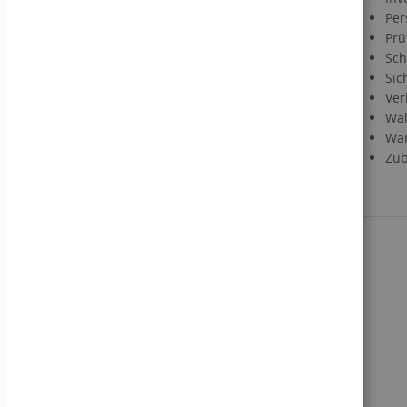
Per
Information zum VerpackG
Prü
Service
Sch
Sic
Kontakt
Ver
Händlerregistrierung
Wal
Downloads
War
Direktbestellung
Zub
Sie kennen uns noch nicht?