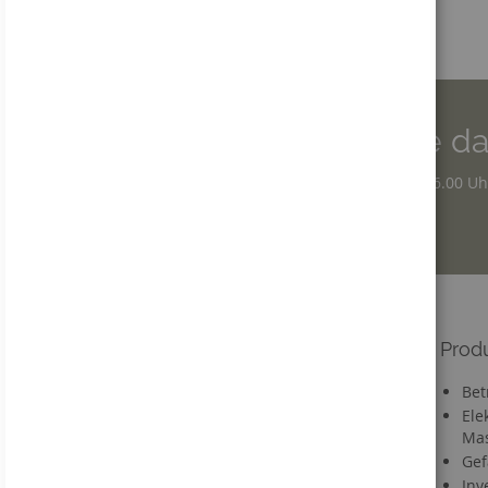
Wir sind für Sie da
Montag - Donnerstag: 7.30 – 16.00 Uh
Freitag: 7.30 – 12.30 Uhr
Informationen
Prod
Versandkosten
Bet
Lieferzeit
Ele
Mas
FAQ
Gef
Materialien
Inv
Informationen zu Druckdaten