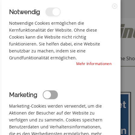
Zum
3% Online-Rabatt
+49(0) 50 66 98 09-0
Notwendig
Schließen
Inhalt
Notwendige Cookies ermöglichen die
Kernfunktionalität der Website. Ohne diese
springen
Cookies kann die Website nicht richtig
funktionieren. Sie helfen dabei, eine Website
benutzbar zu machen, indem sie eine
Grundfunktionalität ermöglichen.
Individuelle Produkte
Online Sh
Mehr Informationen
Startseite
Achtung geerdet und kurzgeschlossen
Zum
Marketing
Ende
der
Marketing-Cookies werden verwendet, um die
Bildgalerie
springen
Aktionen der Besucher auf der Website zu
verfolgen und zu sammeln. Cookies speichern
Benutzerdaten und Verhaltensinformationen,
die es den Werbediensten ermöglichen, mehr