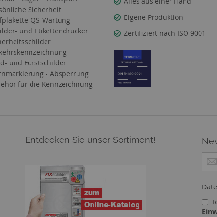
Alles aus einer Hand
sönliche Sicherheit
Eigene Produktion
fplakette-QS-Wartung
ilder- und Etikettendrucker
Zertifiziert nach ISO 9001
herheitsschilder
kehrskennzeichnung
d- und Forstschilder
nmarkierung - Absperrung
ehör für die Kennzeichnung
Entdecken Sie unser Sortiment!
New
M
e
l
d
Date
e
I
n
Einw
S