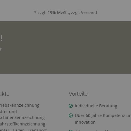
* zzgl. 19% MwSt., zzgl.
Versand
!
r
ukte
Vorteile
riebskennzeichnung
Individuelle Beratung
ktro- und
Über 60 Jahre Kompetenz u
chinenkennzeichnung
Innovation
ahrstoffkennzeichnung
entar - Lager - Transport